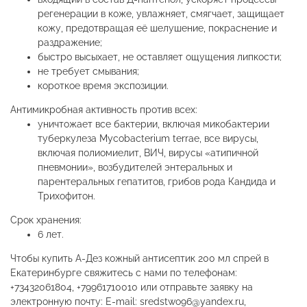
регенерации в коже, увлажняет, смягчает, защищает
кожу, предотвращая её шелушение, покраснение и
раздражение;
быстро высыхает, не оставляет ощущения липкости;
не требует смывания;
короткое время экспозиции.
Антимикробная активность против всех:
уничтожает все бактерии, включая микобактерии
туберкулеза Mycobacterium terrae, все вирусы,
включая полиомиелит, ВИЧ, вирусы «атипичной
пневмонии», возбудителей энтеральных и
парентеральных гепатитов, грибов рода Кандида и
Трихофитон.
Срок хранения:
6 лет.
Чтобы купить А-Дез кожный антисептик 200 мл спрей в
Екатеринбурге свяжитесь с нами по телефонам:
+73432061804, +79961710010 или отправьте заявку на
электронную почту: E-mail: sredstwo96@yandex.ru,