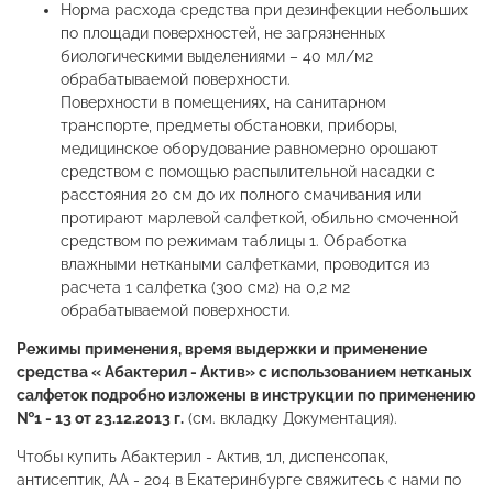
Норма расхода средства при дезинфекции небольших
по площади поверхностей, не загрязненных
биологическими выделениями – 40 мл/м2
обрабатываемой поверхности.
Поверхности в помещениях, на санитарном
транспорте, предметы обстановки, приборы,
медицинское оборудование равномерно орошают
средством с помощью распылительной насадки с
расстояния 20 см до их полного смачивания или
протирают марлевой салфеткой, обильно смоченной
средством по режимам таблицы 1. Обработка
влажными неткаными салфетками, проводится из
расчета 1 салфетка (300 см2) на 0,2 м2
обрабатываемой поверхности.
Режимы применения, время выдержки и применение
средства « Абактерил - Актив» с использованием нетканых
салфеток подробно изложены в инструкции по применению
№1 - 13 от 23.12.2013 г.
(см. вкладку Документация).
Чтобы купить Абактерил - Актив, 1л, диспенсопак,
антисептик, АА - 204 в Екатеринбурге свяжитесь с нами по