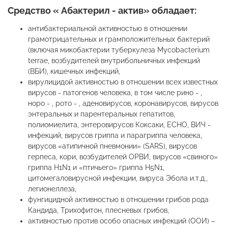
Средство « Абактерил - актив» обладает:
антибактериальной активностью в отношении
грамотрицательных и грамположительных бактерий
(включая микобактерии туберкулеза Mycobacterium
terrae, возбудителей внутрибольничных инфекций
(ВБИ), кишечных инфекций,
вирулицидой активностью в отношении всех известных
вирусов - патогенов человека, в том числе рино - ,
норо - , рото - , аденовирусов, коронавирусов, вирусов
энтеральных и парентеральных гепатитов,
полиомиелита, энтеровирусов Коксаки, ЕСНО, ВИЧ -
инфекций, вирусов гриппа и парагриппа человека,
вирусов «атипичной пневмонии» (SARS), вирусов
герпеса, кори, возбудителей ОРВИ, вирусов «свиного»
гриппа H1N1 и «птичьего» гриппа H5N1,
цитомегаловирусной инфекции, вируса Эбола и.т.д.,
легионеллеза,
фунгицидной активностью в отношении грибов рода
Кандида, Трихофитон, плесневых грибов,
активностью против особо опасных инфекций (ООИ) –