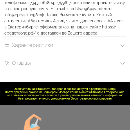
телефонам: +73432061804, +79961710010 или отправьте заявку
на электронную почту: E - mail: sredstwo96@yandex.ru,
info@средство96.рф. Также Вы можете купить Кожный
антисептик Абактерил - Актив, 1 литр, диспенсопак, АА - 204
в Екатеринбурге, оформив заказ на нашем сайте https://
средство96.рф/ с доставкой до Вашего адреса.
Характеристики
Отзывы
Окончательная стоимость товаров и доставки будут сформированы при
подтверждении заказа менеджером. Изображение может отличаться от оригинала,
не влияя на характеристики товара. Производитель может изменить информацию
без предварительного уведомления. Весь товар сертифицирован.