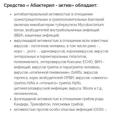
Средство « Абактерил - актив» обладает:
антибактериальной активностью в отношении
грамотрицательных и грамположительных бактерий
(включая микобактерии туберкулеза Mycobacterium
terrae, возбудителей внутрибольничных инфекций
(ВБИ), кишечных инфекций,
вирулицидой активностью в отношении всех известных
вирусов - патогенов человека, в том числе рино - ,
норо - , рото - , аденовирусов, коронавирусов, вирусов
энтеральных и парентеральных гепатитов,
полиомиелита, энтеровирусов Коксаки, ЕСНО, ВИЧ -
инфекций, вирусов гриппа и парагриппа человека,
вирусов «атипичной пневмонии» (SARS), вирусов
герпеса, кори, возбудителей ОРВИ, вирусов «свиного»
гриппа H1N1 и «птичьего» гриппа H5N1,
цитомегаловирусной инфекции, вируса Эбола и.т.д.,
легионеллеза,
фунгицидной активностью в отношении грибов рода
Кандида, Трихофитон, плесневых грибов,
активностью против особо опасных инфекций (ООИ) –