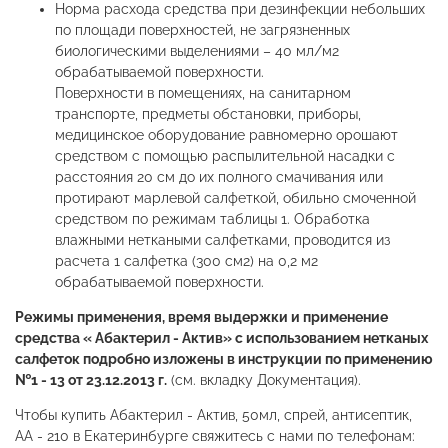
Норма расхода средства при дезинфекции небольших
по площади поверхностей, не загрязненных
биологическими выделениями – 40 мл/м2
обрабатываемой поверхности.
Поверхности в помещениях, на санитарном
транспорте, предметы обстановки, приборы,
медицинское оборудование равномерно орошают
средством с помощью распылительной насадки с
расстояния 20 см до их полного смачивания или
протирают марлевой салфеткой, обильно смоченной
средством по режимам таблицы 1. Обработка
влажными неткаными салфетками, проводится из
расчета 1 салфетка (300 см2) на 0,2 м2
обрабатываемой поверхности.
Режимы применения, время выдержки и применение
средства « Абактерил - Актив» с использованием нетканых
салфеток подробно изложены в инструкции по применению
№1 - 13 от 23.12.2013 г.
(см. вкладку Документация).
Чтобы купить Абактерил - Актив, 50мл, спрей, антисептик,
АА - 210 в Екатеринбурге свяжитесь с нами по телефонам: