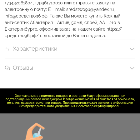
+73432061804, +79961710010 или отправьте заявку на
электронную почту: E - mail: sredstwo96@yandex.ru,
info@средство96.рф. Также Вы можете купить Кожный
антисептик Абактерил - Актив, 50мл, спрей, АА - 210 в
Екатеринбурге, оформив заказ на нашем сайте https://
средство96.рф/ с доставкой до Вашего адреса.
Характеристики
Отзывы
Окончательная стоимость товаров и доставки будут сформированы при
подтверждении заказа менеджером. Изображение может отличаться от оригинала,
не влияя на характеристики товара. Производитель может изменить информацию
без предварительного уведомления. Весь товар сертифицирован.