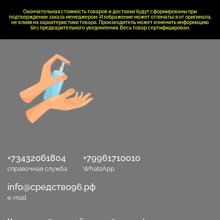
Окончательная стоимость товаров и доставки будут сформированы при
подтверждении заказа менеджером. Изображение может отличаться от оригинала,
не влияя на характеристики товара. Производитель может изменить информацию
без предварительного уведомления. Весь товар сертифицирован.
+73432061804
+79961710010
справочная служба
WhatsApp
info@средство96.рф
e-mail