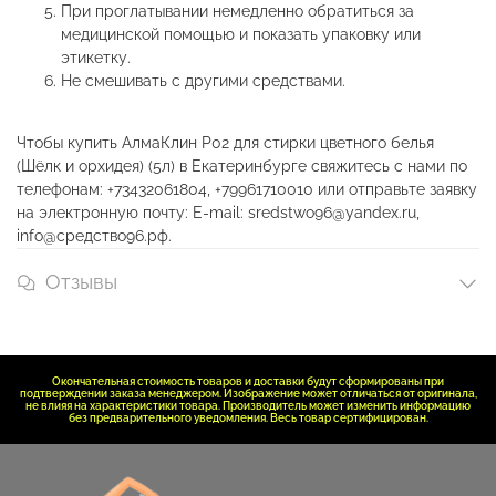
При проглатывании немедленно обратиться за
медицинской помощью и показать упаковку или
этикетку.
Не смешивать с другими средствами.
Чтобы купить АлмаКлин Р02 для стирки цветного белья
(Шёлк и орхидея) (5л) в Екатеринбурге свяжитесь с нами по
телефонам: +73432061804, +79961710010 или отправьте заявку
на электронную почту: E-mail: sredstwo96@yandex.ru,
info@средство96.рф.
Отзывы
Окончательная стоимость товаров и доставки будут сформированы при
подтверждении заказа менеджером. Изображение может отличаться от оригинала,
не влияя на характеристики товара. Производитель может изменить информацию
без предварительного уведомления. Весь товар сертифицирован.