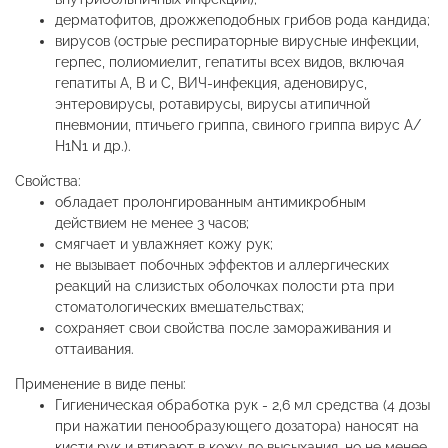
дерматофитов, дрожжеподобных грибов рода кандида;
вирусов (острые респираторные вирусные инфекции,
герпес, полиомиелит, гепатиты всех видов, включая
гепатиты А, В и С, ВИЧ-инфекция, аденовирус,
энтеровирусы, ротавирусы, вирусы атипичной
пневмонии, птичьего гриппа, свиного гриппа вирус А/
Н1N1 и др.).
Свойства:
обладает пролонгированным антимикробным
действием не менее 3 часов;
смягчает и увлажняет кожу рук;
не вызывает побочных эффектов и аллергических
реакций на слизистых оболочках полости рта при
стоматологических вмешательствах;
сохраняет свои свойства после замораживания и
оттаивания.
Применение в виде пены:
Гигиеническая обработка рук - 2,6 мл средства (4 дозы
при нажатии пенообразующего дозатора) наносят на
кисти рук и втирают в кожу до высыхания, но не менее