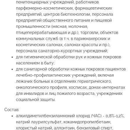
пенитенциарных учреждений, работников
парфюмерно-косметических, фармацевтических
предприятий, центров биотехнологии, персонала
предприятий общественного питания и пищевой
промышленности (мясная, молочная,
птицеперерабатывающая и др.), торговли, объектов
коммунальных служб (в т.ч. в парикмахерских и
косметических салонах, салонах красоты и пр.),
персонала санаторно-курортных учреждений;
для гигиенической обработки рук и кожных покровов
населением в быту;
для санитарной обработки кожных покровов пациентов
лечебно-профилактических учреждений, включая
лежачих больных в отделениях гериатрического,
онкологического профиля, хосписах, домах-интернатах
для инвалидов и лиц пожилого возраста, учреждениях
социальной защиты.
Состав:
алкилдиметилбензиламмоний хлорид (ЧАС) - 0,8%-1,2%,
натрий лаурилсульфат, кокамидопропилбетаин,
хлористый натрий, аллонтоин, бензиловый спирт,