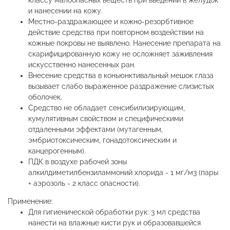
классу малоопасных веществ при введении в желудок
и нанесении на кожу.
Местно-раздражающее и кожно-резорбтивное
действие средства при повторном воздействии на
кожные покровы не выявлено. Нанесение препарата на
скарифицированную кожу не осложняет заживления
искусственно нанесенных ран.
Внесение средства в коньюнктивальный мешок глаза
вызывает слабо выраженное раздражение слизистых
оболочек.
Средство не обладает сенсибилизирующим,
кумулятивным свойством и специфическими
отдаленными эффектами (мутагенным,
эмбриотоксическим, гонадотоксическим и
канцерогенным).
ПДК в воздухе рабочей зоны
алкилдиметилбензиламмоний хлорида - 1 мг/м3 (пары
+ аэрозоль - 2 класс опасности).
Применение:
Для гигиенической обработки рук: 3 мл средства
нанести на влажные кисти рук и образовавшейся