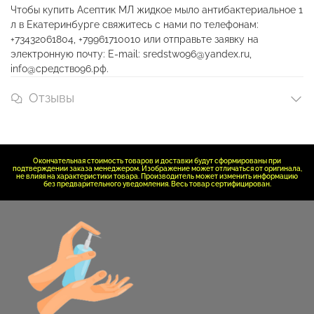
Чтобы купить Асептик МЛ жидкое мыло антибактериальное 1
л в Екатеринбурге свяжитесь с нами по телефонам:
+73432061804, +79961710010 или отправьте заявку на
электронную почту: E-mail: sredstwo96@yandex.ru,
info@средство96.рф.
Отзывы
Окончательная стоимость товаров и доставки будут сформированы при
подтверждении заказа менеджером. Изображение может отличаться от оригинала,
не влияя на характеристики товара. Производитель может изменить информацию
без предварительного уведомления. Весь товар сертифицирован.