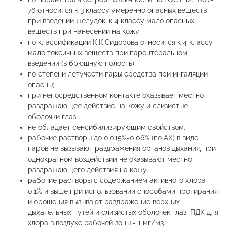
76 относится к 3 классу умеренно опасных веществ
при введении желудок, к 4 классу мало опасных
веществ при нанесении на кожу;
по классификации К.К.Сидорова относится к 4 классу
мало токсичных веществ при парентеральном
введении (в брюшную полость);
по степени летучести пары средства при ингаляции
опасны;
при непосредственном контакте оказывает местно-
раздражающее действие на кожу и слизистые
оболочки глаз;
не обладает сенсибилизирующим свойством.
рабочие растворы до 0,015%-0,06% (по АХ) в виде
паров не вызывают раздражения органов дыхания, при
однократном воздействии не оказывают местно-
раздражающего действия на кожу.
рабочие растворы с содержанием активного хлора
0,1% и выше при использовании способами протирания
и орошения вызывают раздражение верхних
дыхательных путей и слизистых оболочек глаз. ПДК для
хлора в воздухе рабочей зоны - 1 мг/м3.