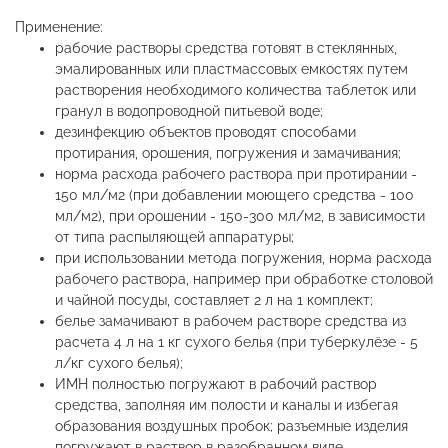
Применение:
рабочие растворы средства готовят в стеклянных,
эмалированных или пластмассовых емкостях путем
растворения необходимого количества таблеток или
гранул в водопроводной питьевой воде;
дезинфекцию объектов проводят способами
протирания, орошения, погружения и замачивания;
норма расхода рабочего раствора при протирании -
150 мл/м2 (при добавлении моющего средства - 100
мл/м2), при орошении - 150-300 мл/м2, в зависимости
от типа распыляющей аппаратуры;
при использовании метода погружения, норма расхода
рабочего раствора, например при обработке столовой
и чайной посуды, составляет 2 л на 1 комплект;
белье замачивают в рабочем растворе средства из
расчета 4 л на 1 кг сухого белья (при туберкулёзе - 5
л/кг сухого белья);
ИМН полностью погружают в рабочий раствор
средства, заполняя им полости и каналы и избегая
образования воздушных пробок; разъемные изделия
погружают в раствор в разобранном виде,