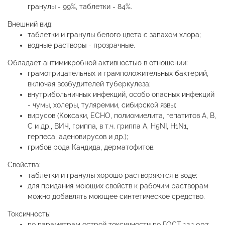
гранулы - 99%, таблетки - 84%.
Внешний вид:
таблетки и гранулы белого цвета с запахом хлора;
водные растворы - прозрачные.
Обладает антимикробной активностью в отношении:
грамотрицательных и грамположительных бактерий,
включая возбудителей туберкулеза;
внутрибольничных инфекций, особо опасных инфекций
- чумы, холеры, туляремии, сибирской язвы;
вирусов (Коксаки, ЕСНО, полиомиелита, гепатитов А, В,
С и др., ВИЧ, гриппа, в т.ч. гриппа А, Н5NI, Н1N1,
герпеса, аденовирусов и др.);
грибов рода Кандида, дерматофитов.
Свойства:
таблетки и гранулы хорошо растворяются в воде;
для придания моющих свойств к рабочим растворам
можно добавлять моющее синтетическое средство.
Токсичность:
по параметрам острой токсичности по ГОСТ 12.1.007-