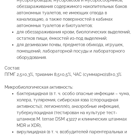
мусоропроводов, мусоровозов и мусоросборников,
обеззараживания содержимого накопительных баков
автономных туалетов, не имеющих отвода в
канализацию, а также поверхностей в кабинах
автономных туалетов и биотуалетов;
для обеззараживания крови, биологических выделений,
остатков пищи, ёмкостей из-под выделений;
для дезинвазии почвы, предметов обихода, игрушек,
помещений, лабораторной посуды и лабораторного
оборудования.
Состав:
ПГМГ 2,5±0,3%, триамин 8,5±0,5%, ЧАС (суммарно)18±0,3%
Микробиологическая активность:
бактерицидная (в т. ч. особо опасные инфекции – чума,
холера, туляремия, сибирская язва (спороцидная
активность)); легионеллёз, анаэробные инфекции),
туберкулоцидная (тестирован на культуре тест-
штаммов M. terrae DSM 43227 и клинических штаммах
MDR и XDR),
вирулицидная (в т. ч. возбудителей парентеральных и