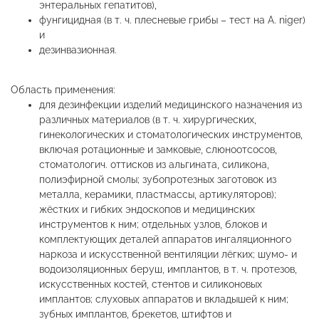
энтеральных гепатитов),
фунгицидная (в т. ч. плесневые грибы – тест на A. niger)
и
дезинвазионная.
Область применения:
для дезинфекции изделий медицинского назначения из
различных материалов (в т. ч. хирургических,
гинекологических и стоматологических инструментов,
включая ротационные и замковые, слюноотсосов,
стоматологич. оттисков из альгината, силикона,
полиэфирной смолы; зубопротезных заготовок из
металла, керамики, пластмассы, артикуляторов);
жёстких и гибких эндоскопов и медицинских
инструментов к ним; отдельных узлов, блоков и
комплектующих деталей аппаратов ингаляционного
наркоза и искусственной вентиляции лёгких; шумо- и
водоизоляционных беруш, имплантов, в т. ч. протезов,
искусственных костей, стентов и силиконовых
имплантов; слуховых аппаратов и вкладышей к ним;
зубных имплантов, брекетов, штифтов и