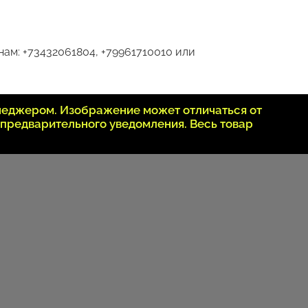
ам: +73432061804, +79961710010 или
неджером. Изображение может отличаться от
 предварительного уведомления. Весь товар