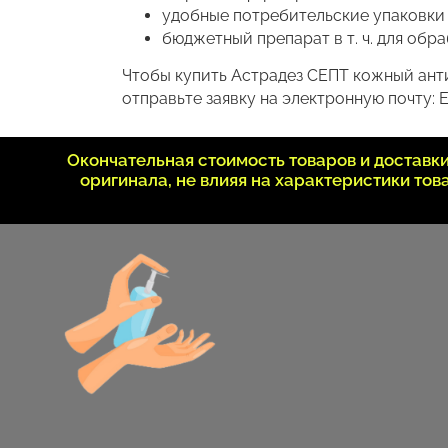
удобные потребительские упаковки
бюджетный препарат в т. ч. для обр
Чтобы купить Астрадез СЕПТ кожный анти
отправьте заявку на электронную почту: E
Окончательная стоимость товаров и достав
оригинала, не влияя на характеристики то