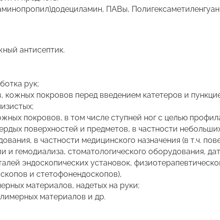
аминопропил)додециламин, ПАВы, Полигексаметиленгуани
ный антисептик.
ботка рук;
, кожных покровов перед введением катетеров и пункци
лизистых;
жных покровов, в том числе ступней ног с целью профил
ердых поверхностей и предметов, в частности небольши
ования, в частности медицинского назначения (в т.ч. по
ии и гемодиализа, стоматологического оборудования, да
талей эндоскопических установок, физиотерапевтическо
скопов и стетофонендоскопов),
ерных материалов, надетых на руки;
олимерных материалов и др.