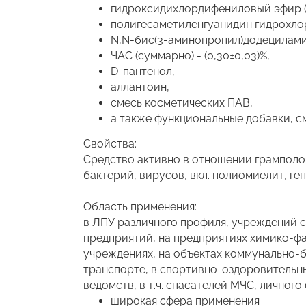
гидроксидихлордифениловый эфир (ди
полигесаметиленгуанидин гидрохлорид
N,N-бис(3-аминопропил)додециламин 
ЧАС (суммарно) - (0,30±0,03)%,
D-пантенол,
аллантоин,
смесь косметических ПАВ,
а также функциональные добавки, с
Свойства:
Средство активно в отношении грамполож
бактерий, вирусов, вкл. полиомиелит, геп
Область применения:
в ЛПУ различного профиля, учреждений с
предприятий, на предприятиях химико-ф
учреждениях, на объектах коммунально-б
транспорте, в спортивно-оздоровительны
ведомств, в т.ч. спасателей МЧС, личног
широкая сфера применения