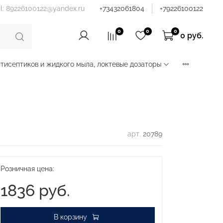
il: 89226100122@yandex.ru
+73432061804
+79226100122
0
0
0
0 руб.
тисептиков и жидкого мыла, локтевые дозаторы
арт.
20789
Розничная цена:
1836 руб.
В корзину