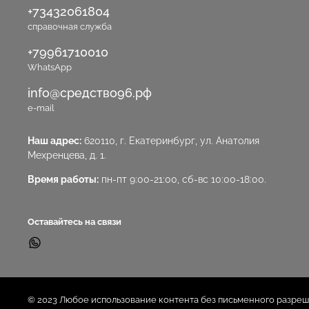
+73432061804
справочная служба
+79961710010
WhatsApp
info@средство96.рф
e-mail
Наш адрес:
620110, г. Екатеринбург, ул. Анатолия
Мехренцева, д. 1.
Время работы:
пн-пт 9:00-21:00, сб-вс 10:00-18:00.
Оставайтесь на связи
© 2023 Любое использование контента без письменного разре