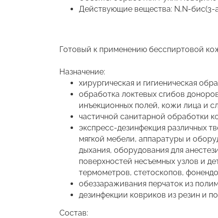
Действующие вещества: N,N-бис(3-
Готовый к применению бесспиртовой кож
Назначение:
хирургическая и гигиеническая обра
обработка локтевых сгибов доноров
инъекционных полей, кожи лица и с
частичной санитарной обработки ко
экспресс-дезинфекция различных тв
мягкой мебели, аппаратуры и оборуд
дыхания, оборудования для анестез
поверхностей несъемных узлов и де
термометров, стетоскопов, фонендо
обеззараживания перчаток из полим
дезинфекции ковриков из резин и п
Состав: