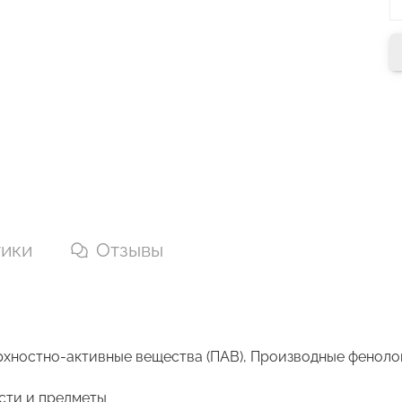
тики
Отзывы
рхностно-активные вещества (ПАВ), Производные фенолов
сти и предметы