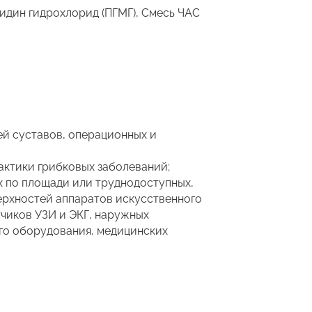
дин гидрохлорид (ПГМГ), Смесь ЧАС
ей суставов, операционных и
актики грибковых заболеваний;
х по площади или труднодоступных,
верхностей аппаратов искусственного
тчиков УЗИ и ЭКГ, наружных
го оборудования, медицинских