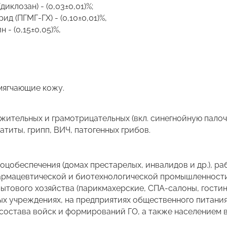
клозан) - (0,03±0,01)%;
 (ПГМГ-ГХ) - (0,10±0,01)%,
- (0,15±0,05)%,
мягчающие кожу.
ительных и грамотрицательных (вкл. синегнойную палоч
атиты, грипп, ВИЧ, патогенных грибов.
оцобеспечения (домах престарелых, инвалидов и др.), 
армацевтической и биотехнологической промышленности,
ытового хозяйства (парикмахерские, СПА-салоны, гостин
х учреждениях, на предприятиях общественного питания
о состава войск и формирований ГО, а также населением в