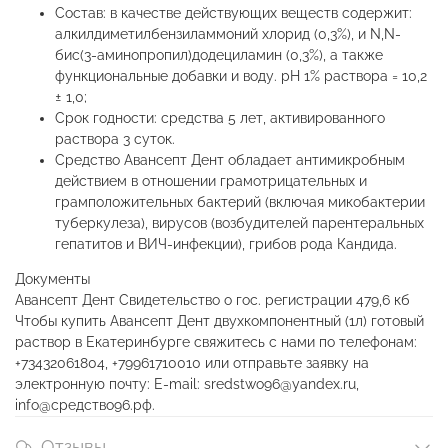
Состав: в качестве действующих веществ содержит:
алкилдиметилбензиламмоний хлорид (0,3%), и N,N-
бис(3-аминопропил)додециламин (0,3%), а также
функциональные добавки и воду. рН 1% раствора = 10,2
± 1,0;
Срок годности: средства 5 лет, активированного
раствора 3 суток.
Средство Авансепт Дент обладает антимикробным
действием в отношении грамотрицательных и
грамположительных бактерий (включая микобактерии
туберкулеза), вирусов (возбудителей парентеральных
гепатитов и ВИЧ-инфекции), грибов рода Кандида.
Документы
Авансепт Дент Свидетельство о гос. регистрации
479,6 кб
Чтобы купить Авансепт Дент двухкомпонентный (1л) готовый
раствор в Екатеринбурге свяжитесь с нами по телефонам:
+73432061804, +79961710010 или отправьте заявку на
электронную почту: E-mail: sredstwo96@yandex.ru,
info@средство96.рф.
Отзывы