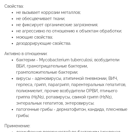
Свойства:
не вызывает коррозии металлов;
не обесцвечивает ткани;
не фиксирует органические загрязнения;
не агрессивно по отношению к объектам обработки;
моющие свойства;
дезодорирующие свойства.
Активно в отношении:
бактерии - Mycobacterium tuberculosi, возбудители
ВБИ, грамотрицательные бактерии,
грамположительные бактерии;
вирусы - аденовирусы, атипичной пневмонии, ВИЧ,
герпеса, грипп, парагрипп, парентеральных гепатитов,
полиомиелит, прочие возбудители ОРВИ, птичьего
гриппа (H5N1), ротавирусы, свиной грипп (H1N1),
энтеральных гепатитов, энтеровирусы;
патогенные грибы - дерматофитон, кандида, плесневые
грибы;
Применение: