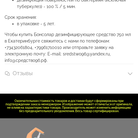
дезинфекция поверхностей по бактериям (исключая
туберкулез) - 100 % / 5 мин.
Срок хранения:
в упаковке - 5 лет.
Чтобы купить Бонсолар дезинфицирующее средство 750 мл
в Екатеринбурге свяжитесь с нами по телефонам:
+73432061804, +79961710010 или отправьте заявку на
электронную почту: E-mail: sredstwo96@yandex.ru,
info@средство96.рф.
Отзывы
Окончательная стоимость товаров и доставки будут сформированы при
подтверждении заказа менеджером. Изображение может отличаться от оригинала,
не влияя на характеристики товара. Производитель может изменить информацию
без предварительного уведомления. Весь товар сертифицирован.