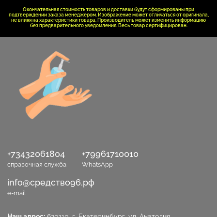
Окончательная стоимость товаров и доставки будут сформированы при
подтверждении заказа менеджером. Изображение может отличаться от оригинала,
не влияя на характеристики товара. Производитель может изменить информацию
без предварительного уведомления. Весь товар сертифицирован.
+73432061804
+79961710010
справочная служба
WhatsApp
info@средство96.рф
e-mail
Наш адрес:
620110, г. Екатеринбург, ул. Анатолия