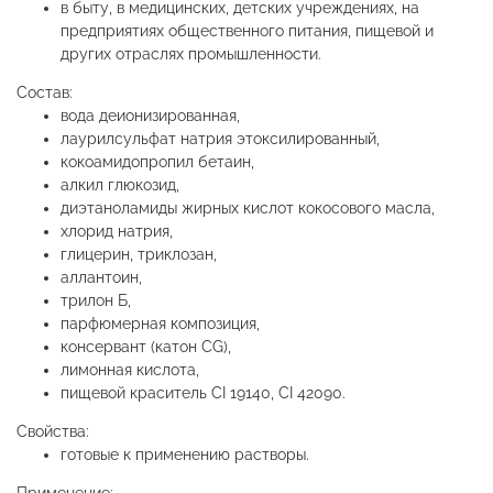
в быту, в медицинских, детских учреждениях, на
предприятиях общественного питания, пищевой и
других отраслях промышленности.
Состав:
вода деионизированная,
лаурилсульфат натрия этоксилированный,
кокоамидопропил бетаин,
алкил глюкозид,
диэтаноламиды жирных кислот кокосового масла,
хлорид натрия,
глицерин, триклозан,
аллантоин,
трилон Б,
парфюмерная композиция,
консервант (катон CG),
лимонная кислота,
пищевой краситель СI 19140, CI 42090.
Свойства:
готовые к применению растворы.