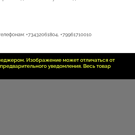
елефонам: +73432061804, +79961710010
неджером. Изображение может отличаться от
 предварительного уведомления. Весь товар