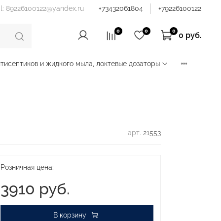
il: 89226100122@yandex.ru
+73432061804
+79226100122
0
0
0
0 руб.
тисептиков и жидкого мыла, локтевые дозаторы
арт.
21553
Розничная цена:
3910 руб.
В корзину