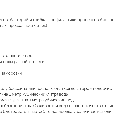
сов, бактерий и грибка, профилактики процессов биоло
х, прозрачность и т.д.).
ых канцерогенов,
и воды разной степени,
 заморозки.
воду бассейна или воспользоваться дозатором водоочис
) на 1 метр кубический (литр) воды.
амм (4-5 мл) на 1 метр кубический воды.
неблагоприятные (заливается вода плохого качества, сл
 быстро загрязняется), то дозировка увеличивается: один