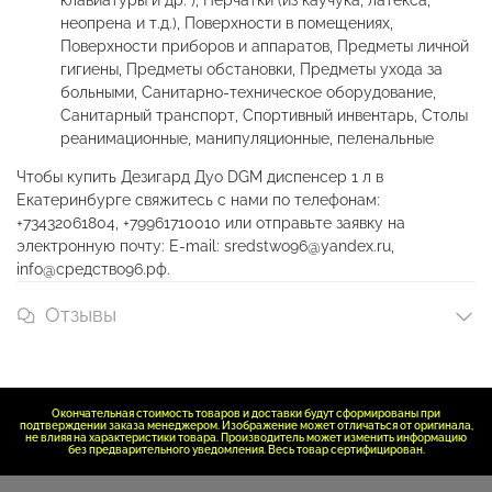
клавиатуры и др. ), Перчатки (из каучука, латекса,
неопрена и т.д.), Поверхности в помещениях,
Поверхности приборов и аппаратов, Предметы личной
гигиены, Предметы обстановки, Предметы ухода за
больными, Санитарно-техническое оборудование,
Санитарный транспорт, Спортивный инвентарь, Столы
реанимационные, манипуляционные, пеленальные
Чтобы купить Дезигард Дуо DGM диспенсер 1 л в
Екатеринбурге свяжитесь с нами по телефонам:
+73432061804, +79961710010 или отправьте заявку на
электронную почту: E-mail: sredstwo96@yandex.ru,
info@средство96.рф.
Отзывы
Окончательная стоимость товаров и доставки будут сформированы при
подтверждении заказа менеджером. Изображение может отличаться от оригинала,
не влияя на характеристики товара. Производитель может изменить информацию
без предварительного уведомления. Весь товар сертифицирован.