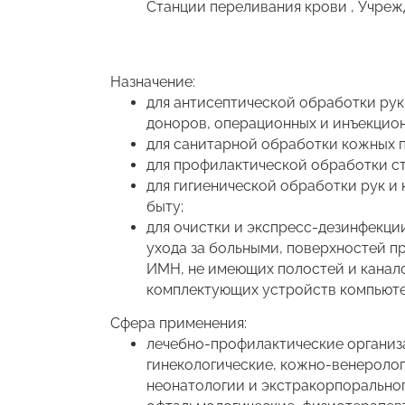
Станции переливания крови , Учре
Назначение:
для антисептической обработки рук
доноров, операционных и инъекцион
для санитарной обработки кожных 
для профилактической обработки ст
для гигиенической обработки рук и
быту;
для очистки и экспресс-дезинфекци
ухода за больными, поверхностей п
ИМН, не имеющих полостей и канало
комплектующих устройств компьюте
Сфера применения:
лечебно-профилактические организа
гинекологические, кожно-венерологи
неонатологии и экстракорпоральног