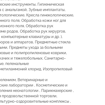
еские инструменты, Гигиеническая
а с амальгамой, Зубные имплантаты,
ологические, Кресла гинекологические,
ного поля, Обработка кожи ног для
ионного поля, Обработка рук
еме родов, Обработка рук хирургов,
 компьютерные клавиатуры и др. ),
иборов и аппаратов, Предметные стекла
ными, Предметы ухода за больными
иновые и полипропиленовые коврики,
жачих и тяжелобольных, Санитарно-
ые, пеленальные
иметиламмоний хлорид, Изопропиловый
селением, Ветеринарные и
ские лаборатории , Косметические и
еления неонатологии , Парикмахерские ,
я продовольственной торговли,
льтурно-оздоровительные комплексы ,