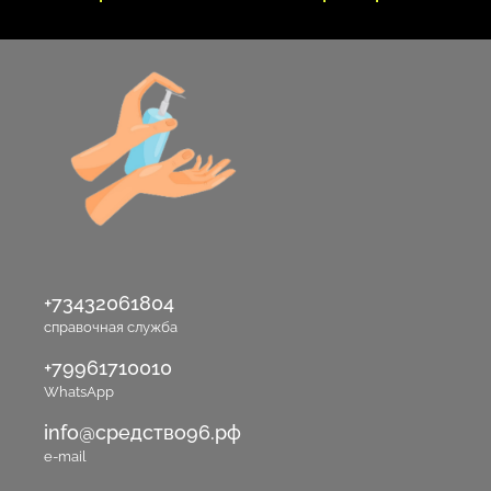
+73432061804
справочная служба
+79961710010
WhatsApp
info@средство96.рф
e-mail