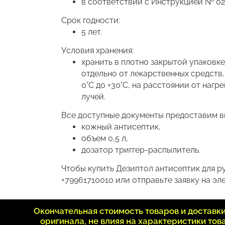
в соответствии с Инструкцией № 02
Срок годности:
5 лет.
Условия хранения:
хранить в плотно закрытой упаковк
отдельно от лекарственных средств,
0°С до +30°С, на расстоянии от наг
лучей.
Все доступные документы предоставим вм
кожный антисептик,
объем 0,5 л,
дозатор триггер-распылитель.
Чтобы купить Дезиптол антисептик для ру
+79961710010 или отправьте заявку на эле
Окончательная стоимость товаров и достав
оригинала, не влияя на характеристики то