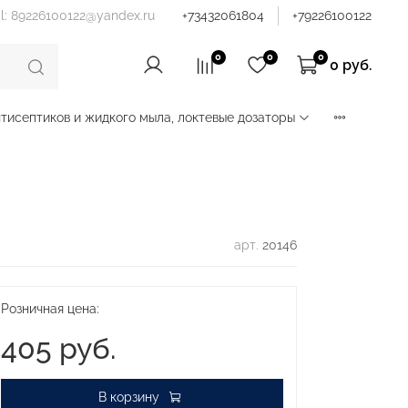
il: 89226100122@yandex.ru
+73432061804
+79226100122
0
0
0
0 руб.
тисептиков и жидкого мыла, локтевые дозаторы
арт.
20146
Розничная цена:
405 руб.
В корзину