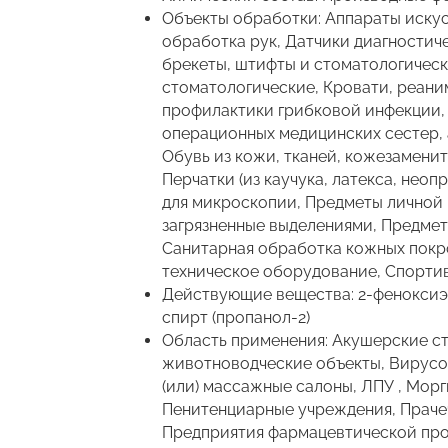
Объекты обработки: Аппараты иску
обработка рук, Датчики диагностиче
брекеты, штифты и стоматологическ
стоматологические, Кровати, реани
профилактики грибковой инфекции, 
операционных медицинских сестер, 
Обувь из кожи, тканей, кожезаменит
Перчатки (из каучука, латекса, нео
для микроскопии, Предметы личной 
загрязненные выделениями, Предмет
Санитарная обработка кожных покро
техническое оборудование, Спорти
Действующие вещества: 2-феноксиэ
спирт (пропанол-2)
Область применения: Акушерские с
животноводческие объекты, Вирусол
(или) массажные салоны, ЛПУ , Морг
Пенитенциарные учреждения, Прачеч
Предприятия фармацевтической про