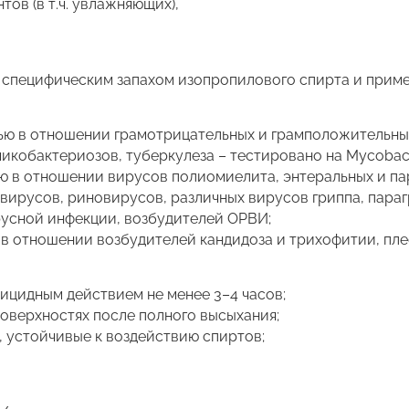
ов (в т.ч. увлажняющих),
 специфическим запахом изопропилового спирта и приме
ю в отношении грамотрицательных и грамположительных 
кобактериозов, туберкулеза – тестировано на Mycobacte
ю в отношении вирусов полиомиелита, энтеральных и па
вирусов, риновирусов, различных вирусов гриппа, параг
русной инфекции, возбудителей ОРВИ;
в отношении возбудителей кандидоза и трихофитии, пле
ицидным действием не менее 3–4 часов;
поверхностях после полного высыхания;
 устойчивые к воздействию спиртов;