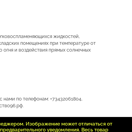
легковоспламеняющихся жидкостей,
складских помещениях при температуре от
го огня и воздействия прямых солнечных
с нами по телефонам: +73432061804,
ство96.рф.
неджером. Изображение может отличаться от
 предварительного уведомления. Весь товар