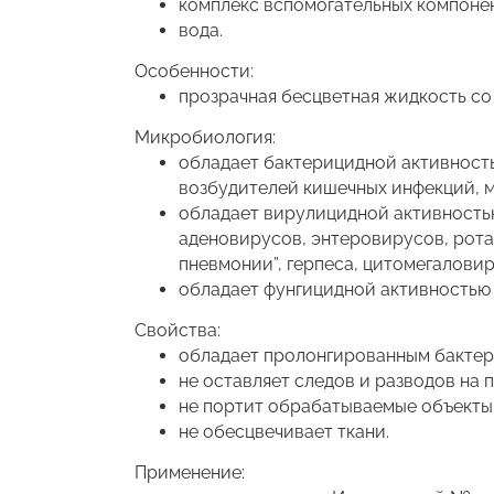
комплекс вспомогательных компонент
вода.
Особенности:
прозрачная бесцветная жидкость со
Микробиология:
обладает бактерицидной активность
возбудителей кишечных инфекций, ми
обладает вирулицидной активность
аденовирусов, энтеровирусов, рота
пневмонии”, герпеса, цитомегалови
обладает фунгицидной активностью 
Свойства:
обладает пролонгированным бактер
не оставляет следов и разводов на 
не портит обрабатываемые объекты,
не обесцвечивает ткани.
Применение: