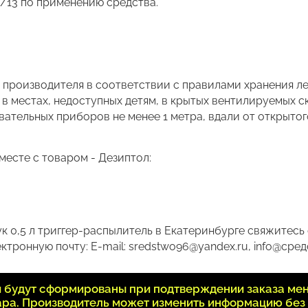
/13 по применению средства.
е производителя в соответствии с правилами хранения 
 в местах, недоступных детям, в крытых вентилируемых 
ревательных приборов не менее 1 метра, вдали от открыто
есте с товаром - Дезиптол:
к 0,5 л триггер-распылитель в Екатеринбурге свяжитесь 
ктронную почту: E-mail: sredstwo96@yandex.ru, info@сред
ки будут сформированы при подтверждении заказа ме
вара. Производитель может изменить информацию без