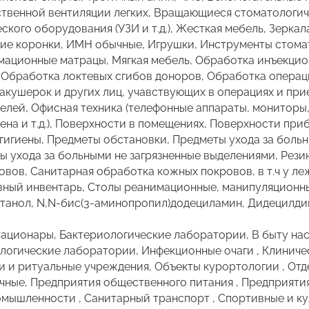
ственной вентиляции легких, Вращающиеся стоматологич
ского оборудования (УЗИ и т.д.), Жесткая мебель, Зеркал
ие коронки, ИМН обычные, Игрушки, Инструменты стомат
мационные матрацы, Мягкая мебель, Обработка инъекцион
Обработка локтевых сгибов доноров, Обработка операц
акушерок и других лиц, учавствующих в операциях и при
елей, Офисная техника (телефонные аппараты, мониторы,
прена и т.д.), Поверхности в помещениях, Поверхности пр
гигиены, Предметы обстановки, Предметы ухода за боль
ы ухода за больными не загрязненные выделениями, Рез
вов, Санитарная обработка кожных покровов, в т.ч у ле
вный инвентарь, Столы реанимационные, манипуляционн
танол, N,N-бис(3-аминопропил)додециламин, Дидецилд
тационары, Бактериологические лаборатории, В быту на
огические лаборатории, Инфекционные очаги , Клиниче
и и ритуальные учреждения, Объекты курортологии , Отд
ные, Предприятия общественного питания , Предприяти
мышленности , Санитарный транспорт , Спортивные и ку