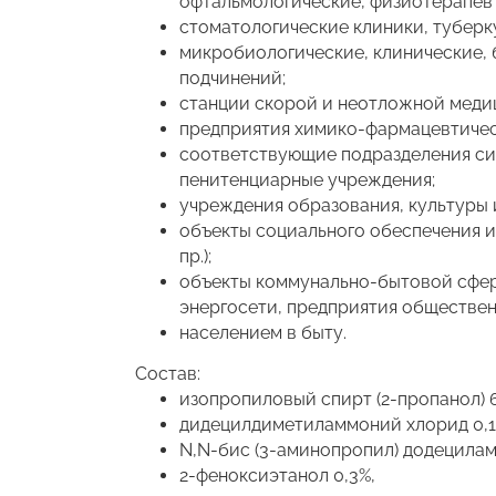
офтальмологические, физиотерапевт
стоматологические клиники, туберк
микробиологические, клинические, 
подчинений;
станции скорой и неотложной медиц
предприятия химико-фармацевтичес
соответствующие подразделения сил
пенитенциарные учреждения;
учреждения образования, культуры и
объекты социального обеспечения и
пр.);
объекты коммунально-бытовой сферы,
энергосети, предприятия обществе
населением в быту.
Состав:
изопропиловый спирт (2-пропанол) 
дидецилдиметиламмоний хлорид 0,1
N,N-бис (3-аминопропил) додецилам
2-феноксиэтанол 0,3%,