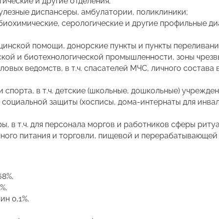
ические и другие отделения;
улезные диспансеры, амбулатории, поликлиники;
биохимические, серологические и другие профильные д
инской помощи, донорские пункты и пункты переливания
кой и биотехнологической промышленности, зоны чрезв
овых ведомств, в т.ч. спасателей МЧС, личного состава
 спорта, в т.ч. детские (школьные, дошкольные) учрежден
 социальной защиты (хосписы, дома-интернаты для инвал
 в т.ч. для персонала моргов и работников сферы ритуа
нного питания и торговли, пищевой и перерабатывающе
68%,
%,
ин 0,1%,