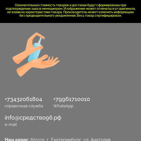
Окончательная стоимость товаров и доставки будут сформированы при
подтверждении заказа менеджером. Изображение может отличаться от оригинала,
не влияя на характеристики товара. Производитель может изменить информацию
без предварительного уведомления. Весь товар сертифицирован.
+73432061804
+79961710010
справочная служба
WhatsApp
info@средство96.рф
e-mail
Наш адрес:
620110, г. Екатеринбург, ул. Анатолия