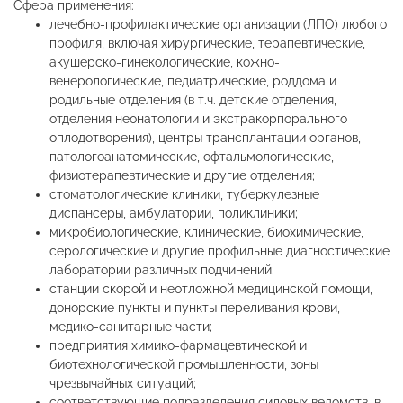
Сфера применения:
лечебно-профилактические организации (ЛПО) любого
профиля, включая хирургические, терапевтические,
акушерско-гинекологические, кожно-
венерологические, педиатрические, роддома и
родильные отделения (в т.ч. детские отделения,
отделения неонатологии и экстракорпорального
оплодотворения), центры трансплантации органов,
патологоанатомические, офтальмологические,
физиотерапевтические и другие отделения;
стоматологические клиники, туберкулезные
диспансеры, амбулатории, поликлиники;
микробиологические, клинические, биохимические,
серологические и другие профильные диагностические
лаборатории различных подчинений;
станции скорой и неотложной медицинской помощи,
донорские пункты и пункты переливания крови,
медико-санитарные части;
предприятия химико-фармацевтической и
биотехнологической промышленности, зоны
чрезвычайных ситуаций;
соответствующие подразделения силовых ведомств, в