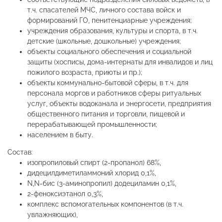
т.ч. спасателей МЧС, личного состава войск и
формирований ГО, пенитенциарные учреждения;
учреждения образования, культуры и спорта, в т.ч.
детские (школьные, дошкольные) учреждения;
объекты социального обеспечения и социальной
защиты (хосписы, дома-интернаты для инвалидов и лиц
пожилого возраста, приюты и пр.);
объекты коммунально-бытовой сферы, в т.ч. для
персонала моргов и работников сферы ритуальных
услуг, объекты водоканала и энергосети, предприятия
общественного питания и торговли, пищевой и
перерабатывающей промышленности;
населением в быту.
Состав:
изопропиловый спирт (2-пропанол) 68%,
дидецилдиметиламмоний хлорид 0,1%,
N,N-бис (3-аминопропил) додециламин 0,1%,
2-феноксиэтанол 0,3%,
комплекс вспомогательных компонентов (в т.ч.
увлажняющих),