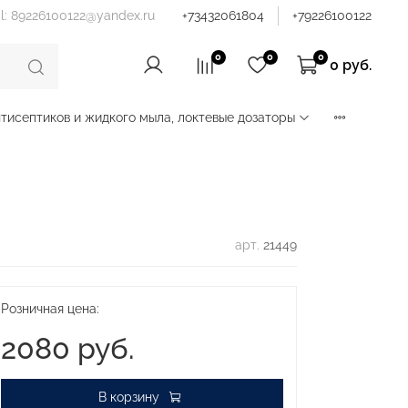
il: 89226100122@yandex.ru
+73432061804
+79226100122
0
0
0
0 руб.
тисептиков и жидкого мыла, локтевые дозаторы
арт.
21449
Розничная цена:
2080 руб.
В корзину