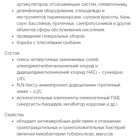
артикуляторов, отсасывающих систем, плевательниц;
дезинфекция оборудования, спецодежды и
инструментов парикмахерских, салонов красоты, бань,
саун, бассейнов, прачечных, санпропускников и других
объектов сферы обслуживания населения;
проведение генеральных уборок;
борьба с плесневыми грибами.
Состав:
смесь четвертичных аммониевых солей:
алкилдиметилбензиламмоний хлорид и
дидецилдиметиламмоний хлорид (ЧАС) – суммарно
1,8%,
N,N-бис(3-аминопропил) додециламин (третичный
амин) – 2,3%,
вспомогательные компоненты (неионогенный ПАВ,
синергисты биоцидов, ингибитор коррозии и др.).
Свойства:
обладает антимикробным действием в отношении
грамотрицательных и грамположительных бактерий
(включая микобактерии туберкулеза), вирусов