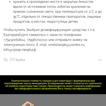
хранить в прохладном месте в закрытых ёмкостях
вдали от источников тепла, избегая хранения на
прямом солнечном свете, при температуре от 0°С и до
35°С, отдельно от лекарственных препаратов, пищевых
продуктов, в местах, недоступных детям.
Чтобы купить Экобриз дезинфицирующее средство 1 л в
Екатеринбурге свяжитесь с нами по телефонам:
+73432061804, +79961710010 или отправьте заявку на
электронную почту: E-mail: sredstwo96@yandex.ru,
info@средство96.рф.
Отзывы
Окончательная стоимость товаров и доставки будут сформированы при
подтверждении заказа менеджером. Изображение может отличаться от оригинала,
не влияя на характеристики товара. Производитель может изменить информацию
без предварительного уведомления. Весь товар сертифицирован.