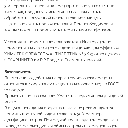
необходимо промыть водой.
3 мл средства нанести на предварительно увлажнённые
кисти рук, предплечья или ступни ног, намылить и
обработать полученной пеной в течение 1 минуты,
тщательно смыть проточной водой. При необходимости
кожные покровы промокнуть стерильными салфетками.
Указания по применению содержатся в Инструкции по
применению мыла жидкого с дезинфицирующим эффектом
ХИМИТЕК СВЕЖЕСТЬ-АНТИСЕПТИК № 3/09 от 20.07.2009
ФГУ «РНИИТО им.Р.Р.Вредена Росмедтехнологий».
Безопасность
По степени воздействия на организм человека средство
относится к 4-му классу (вещества малоопасные) по ГОСТ
12.1.007-76.
Применять по назначению. Хранить в недоступном для детей
месте.
В случае попадания средства в глаза их рекомендуется
промыть проточной водой и закапать 30% раствор
сульфацила натрия. При случайном попадании средства в
желудок, рекомендуется обильно промыть желудок водой