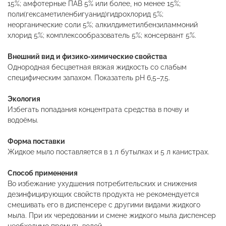
15%; амфотерные ПАВ 5% или более, но менее 15%;
поли(гексаметиленбигуанид)гидрохлорид 5%;
неорганические соли 5%; алкилдиметилбензиламмоний
хлорид 5%; комплексообразователь 5%; консервант 5%.
Внешний вид и физико-химические свойства
Однородная бесцветная вязкая жидкость со слабым
специфическим запахом. Показатель pH 6,5–7,5.
Эк
о
логия
Избегать попадания концентрата средства в почву и
водоёмы.
Форма поставки
Жидкое мыло поставляется в 1 л бутылках и 5 л канистрах.
Способ применения
Во избежание ухудшения потребительских и снижения
дезинфицирующих свойств продукта не рекомендуется
смешивать его в диспенсере с другими видами жидкого
мыла. При их чередовании и смене жидкого мыла диспенсер