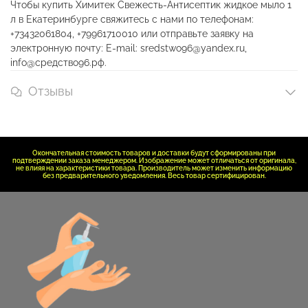
Чтобы купить Химитек Свежесть-Антисептик жидкое мыло 1
л в Екатеринбурге свяжитесь с нами по телефонам:
+73432061804, +79961710010 или отправьте заявку на
электронную почту: E-mail: sredstwo96@yandex.ru,
info@средство96.рф.
Отзывы
Окончательная стоимость товаров и доставки будут сформированы при
подтверждении заказа менеджером. Изображение может отличаться от оригинала,
не влияя на характеристики товара. Производитель может изменить информацию
без предварительного уведомления. Весь товар сертифицирован.