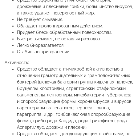
Средство эффективно уничтожает бактерии,
дрожжевые и плесневые грибки, большинство вирусов,
а также удаляет поверхностный жир.
Не требует смывания.
Обладает пролонгированным действием.
Придает блеск обработанным поверхностям.
Быстро высыхает, не оставляя разводов.
Легко биоразлагается.
Стабильно при хранении.
Активность:
Средство обладает антимикробной активностью в
отношении грамотрицательных и грамположительных
бактерий (включая бактерии группы кишечных палочек,
бруцеллы, клостридии, стрептококки, стафилококки,
сальмонеллы, лептоспиры, микобактерии туберкулеза
и спорообразующие формы, коронавирусов и вирусов
парентеральных гепатитов; герпеса, гриппа,
парагриппа, и др., грибов (включая спорообразующие
формы, грибы рода Кандида, рода Трихофитон, рода
Аспергиллус, дрожжи и плесени).
Средство обладает дезодорирующим свойствами, не