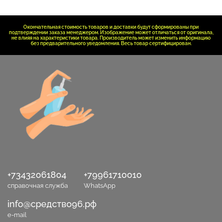
Окончательная стоимость товаров и доставки будут сформированы при
подтверждении заказа менеджером. Изображение может отличаться от оригинала,
не влияя на характеристики товара. Производитель может изменить информацию
без предварительного уведомления. Весь товар сертифицирован.
+73432061804
+79961710010
справочная служба
WhatsApp
info@средство96.рф
e-mail