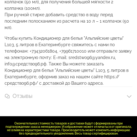
колпачок (50 мл), для получения большей мягкости 2
колпачка (100мл).
При ручной стирке добавить средство в воду перед
последним полосканием из расчета на 10 л – 1 колпачок (50
мл).
Чтобы купить Кондиционер для белья "Альпийские цветы"
L103, 5 литров в Екатеринбурге свяжитесь с нами по
телефонам: +73432061804, +79961710010 или отправьте заявку
на электронную почту: E-mail: sredstwo96@yandex.ru,
info@средство96.рф. Также Вы можете заказать
Кондиционер для белья "Альпийские цветы" L103, 5 литров в
Екатеринбурге, оформив заказ на нашем сайте https://
средство96.рф/ с доставкой до Вашего адреса.
Отзывы
Окончательная стоимость товаров и доставки будут сформированы при
подтверждении заказа менеджером. Изображение может отличаться от оригинала,
не влияя на характеристики товара. Производитель может изменить информацию
без предварительного уведомления. Весь товар сертифицирован.