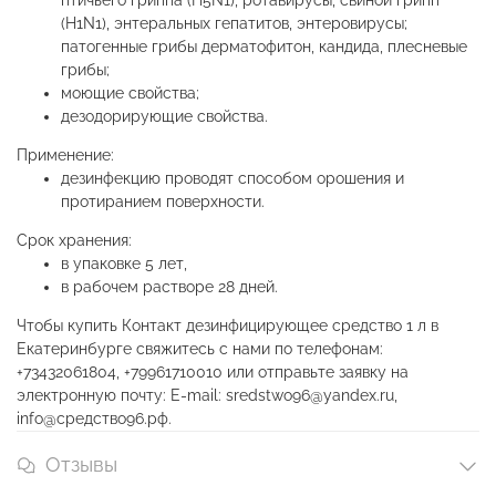
птичьего гриппа (H5N1), ротавирусы, свиной грипп
(H1N1), энтеральных гепатитов, энтеровирусы;
патогенные грибы дерматофитон, кандида, плесневые
грибы;
моющие свойства;
дезодорирующие свойства.
Применение:
дезинфекцию проводят способом орошения и
протиранием поверхности.
Срок хранения:
в упаковке 5 лет,
в рабочем растворе 28 дней.
Чтобы купить Контакт дезинфицирующее средство 1 л в
Екатеринбурге свяжитесь с нами по телефонам:
+73432061804, +79961710010 или отправьте заявку на
электронную почту: E-mail: sredstwo96@yandex.ru,
info@средство96.рф.
Отзывы