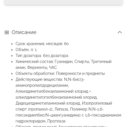
Описание
Срок хранения, месяцев: 60
Объём, л: 1
Тип дозатора: без дозатора
Химический состав: Гуанидин, Спирты, Третичный
амин, Ферменты, ЧАС
Объекты обработки: Поверхности и предметы
Действующие вещества: N,N-бис(3-
аминопропил)додециламин,
Алкилдиметилбензиламмоний хлорид +
алкилдиметилэтилбензиламмоний хлорид,
Дидецилдиметиламмоний хлорид, Изопропиловый
спирт (пропанол-2), Липаза, Полимер N,N-1,6-
гександиилбис(N-циангуанидина) с 1,6-гексадиамином
гидрохлоридом, Протеаза