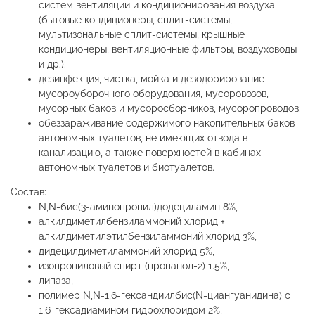
систем вентиляции и кондиционирования воздуха
(бытовые кондиционеры, сплит-системы,
мультизональные сплит-системы, крышные
кондиционеры, вентиляционные фильтры, воздуховоды
и др.);
дезинфекция, чистка, мойка и дезодорирование
мусороуборочного оборудования, мусоровозов,
мусорных баков и мусоросборников, мусоропроводов;
обеззараживание содержимого накопительных баков
автономных туалетов, не имеющих отвода в
канализацию, а также поверхностей в кабинах
автономных туалетов и биотуалетов.
Состав:
N,N-бис(3-аминопропил)додециламин 8%,
алкилдиметилбензиламмоний хлорид +
алкилдиметилэтилбензиламмоний хлорид 3%,
дидецилдиметиламмоний хлорид 5%,
изопропиловый спирт (пропанол-2) 1.5%,
липаза,
полимер N,N-1,6-гександиилбис(N-циангуанидина) с
1,6-гексадиамином гидрохлоридом 2%,