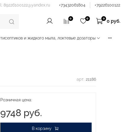
il: 89226100122@yandex.ru
+73432061804
+79226100122
0
0
0
0 руб.
тисептиков и жидкого мыла, локтевые дозаторы
арт.
21186
Розничная цена:
9748 руб.
В корзину