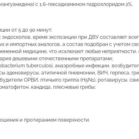
иангуанидина) с 1,6-гексадиамином гидрохлоридом 2%,
ии от 5 до 90 минут;
 эндоскопов, время экспозиции при ДВУ составляет всег
ых и импортных аналогов, а состав подобран с учетом св
ременной медицине, что исключает любые неприятности, 
ария дешевыми отечественными препаратами;
bacterium tuberculosi, анаэробныe инфекции, возбудите
ы аденовирусы, атипичной пневмонии, ВИЧ, герпеса, гри
будители ОРВИ, птичьего гриппа (H5N1), ротавирусы, свин
рматофитон, кандида, плесневые грибы;
ошения и протиранием поверхности.