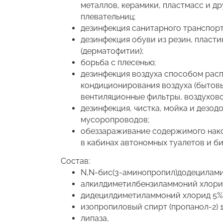
металлов, керамики, пластмасс и д
плевательниц;
дезинфекция санитарного транспорт
дезинфекция обуви из резин, пласт
(дерматофитии);
борьба с плесенью;
дезинфекция воздуха способом расп
кондиционирования воздуха (бытов
вентиляционные фильтры, воздуховод
дезинфекция, чистка, мойка и дез
мусоропроводов;
обеззараживание содержимого накоп
в кабинах автономных туалетов и б
Состав:
N,N-бис(3-аминопропил)додецилами
алкилдиметилбензиламмоний хлорид
дидецилдиметиламмоний хлорид 5%
изопропиловый спирт (пропанол-2) 1
липаза,