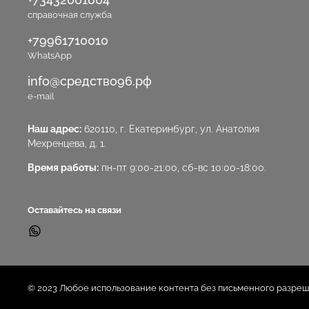
справочная служба
+79961710010
WhatsApp
info@средство96.рф
e-mail
Наш адрес:
620110, г. Екатеринбург, ул. Анатолия
Мехренцева, д. 1.
Время работы:
пн-пт 9:00-21:00, сб-вс 10:00-18:00.
Оставайтесь на связи
© 2023 Любое использование контента без письменного разре