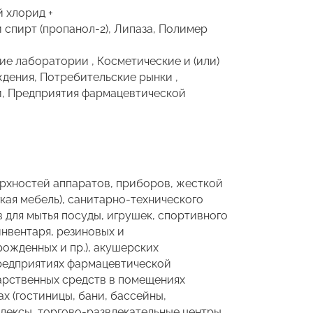
 хлорид +
пирт (пропанол-2), Липаза, Полимер
е лаборатории , Косметические и (или)
дения, Потребительские рынки ,
и, Предприятия фармацевтической
ерхностей аппаратов, приборов, жесткой
гкая мебель), санитарно-технического
в для мытья посуды, игрушек, спортивного
инвентаря, резиновых и
ожденных и пр.), акушерских
предприятиях фармацевтической
рственных средств в помещениях
х (гостиницы, бани, бассейны,
лексы, торгово-развлекательные центры,