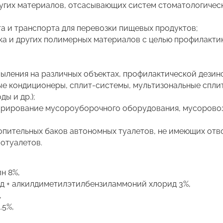
ругих материалов, отсасывающих систем стоматологичес
а и транспорта для перевозки пищевых продуктов;
ика и других полимерных материалов с целью профилакт
ыления на различных объектах, профилактической дезин
ые кондиционеры, сплит-системы, мультизональные спли
ы и др.);
одорирование мусороуборочного оборудования, мусорово
ительных баков автономных туалетов, не имеющих отво
иотуалетов.
н 8%,
 + алкилдиметилэтилбензиламмоний хлорид 3%,
,
.5%,