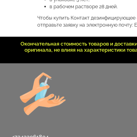
в рабочем растворе 28 дней.
Чтобы купить Контакт дезинфицирующее с
отправьте заявку на электронную почту: E
Окончательная стоимость товаров и достав
оригинала, не влияя на характеристики то
+73432061804