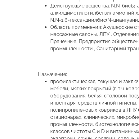
Действующие вещества: N,N-бис(3-
алкилдиметилэтилбензиламмоний хл
N,N-1,6-гександиилбис(N-циангуани
Область применения: Акушерские ст
массажные салоны, ЛПУ , Отделения
Прачечные, Предприятия обществен
промышленности , Санитарный тран
Назначение:
профилактическая, текущая и заклю
мебели, мягких покрытий (в т.ч. ко
оборудования, белья, столовой посу
инвентаря, средств личной гигиены,
полипропиленовых ковриков в ЛПУ (
стационарах, клинических, микроби
промышленности, биотехнологическ
классов чистоты C и D и витаминных
аквапарки, сауны, солярии, салоны