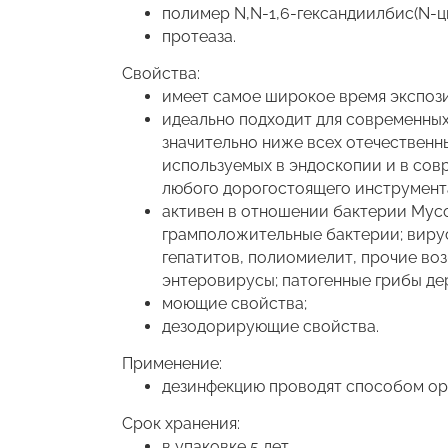
полимер N,N-1,6-гександиилбис(N-ц
протеаза.
Свойства:
имеет самое широкое время экспозиц
идеально подходит для современных
значительно ниже всех отечественн
используемых в эндоскопии и в сов
любого дорогостоящего инструмент
активен в отношении бактерии Myco
грамположительные бактерии; вирус
гепатитов, полиомиелит, прочие воз
энтеровирусы; патогенные грибы де
моющие свойства;
дезодорирующие свойства.
Применение:
дезинфекцию проводят способом ор
Срок хранения:
в упаковке 5 лет,