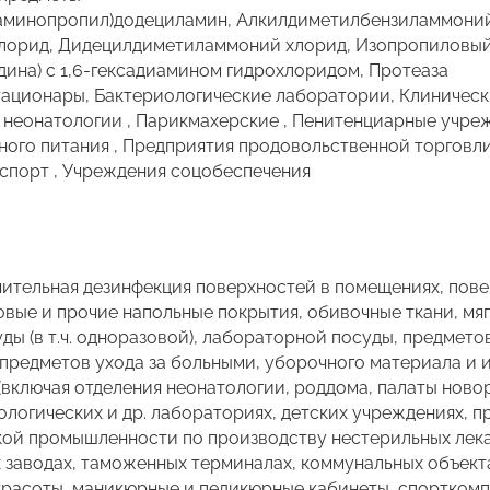
аминопропил)додециламин, Алкилдиметилбензиламмоний
орид, Дидецилдиметиламмоний хлорид, Изопропиловый с
дина) с 1,6-гексадиамином гидрохлоридом, Протеаза
ационары, Бактериологические лаборатории, Клинически
 неонатологии , Парикмахерские , Пенитенциарные учреж
ного питания , Предприятия продовольственной торговл
спорт , Учреждения соцобеспечения
чительная дезинфекция поверхностей в помещениях, пов
вровые и прочие напольные покрытия, обивочные ткани, мя
ды (в т.ч. одноразовой), лабораторной посуды, предмето
 предметов ухода за больными, уборочного материала и 
включая отделения неонатологии, роддома, палаты новор
ологических и др. лабораториях, детских учреждениях, 
ой промышленности по производству нестерильных лека
 заводах, таможенных терминалах, коммунальных объекта
 красоты, маникюрные и педикюрные кабинеты, спорткомп