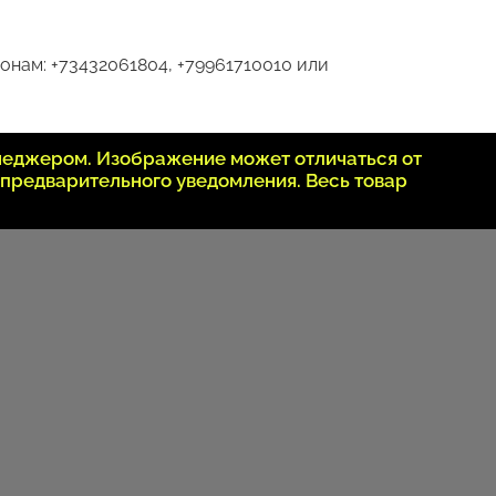
онам: +73432061804, +79961710010 или
неджером. Изображение может отличаться от
 предварительного уведомления. Весь товар