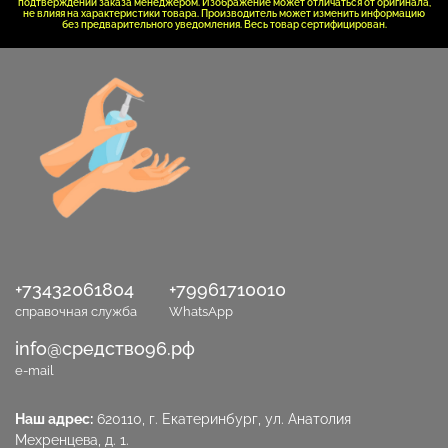
подтверждении заказа менеджером. Изображение может отличаться от оригинала,
не влияя на характеристики товара. Производитель может изменить информацию
без предварительного уведомления. Весь товар сертифицирован.
+73432061804
+79961710010
справочная служба
WhatsApp
info@средство96.рф
e-mail
Наш адрес:
620110, г. Екатеринбург, ул. Анатолия
Мехренцева, д. 1.