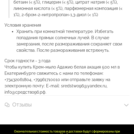
бетаин (< 5%), глицерин (< 5%), цитрат натрия (< 5%),
лимонная кислота (< 5%), парфюмерная композиция (<
1%), 2-бром-2-нитропропан-1,3-диол (< 1%)
Условия хранения
Хранить при комнатной температуре. Избегать
попадания прямых солнечных лучей. В случае
замерзания, после размораживания сохраняет свои
свойства. После размораживания встряхнуть.
Срок годности - 3 года
Чтобы купить Крем-мыло Адажио белая акация 500 мл в
Екатеринбурге свяжитесь с нами по телефонам:
+73432061804, +79961710010 или отправьте заявку на
электронную почту: E-mail: sredstwo96@yandex.ru,
info@средство96.рф.
Отзывы
Окончательная стоимость товаров и доставки будут сформированы при