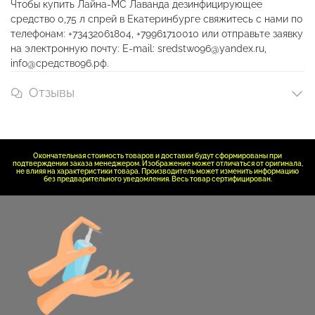
Чтобы купить Лайна-МС Лаванда дезинфицирующее
средство 0,75 л спрей в Екатеринбурге свяжитесь с нами по
телефонам: +73432061804, +79961710010 или отправьте заявку
на электронную почту: E-mail: sredstwo96@yandex.ru,
info@средство96.рф.
Отзывы
Окончательная стоимость товаров и доставки будут сформированы при
подтверждении заказа менеджером. Изображение может отличаться от оригинала,
не влияя на характеристики товара. Производитель может изменить информацию
без предварительного уведомления. Весь товар сертифицирован.