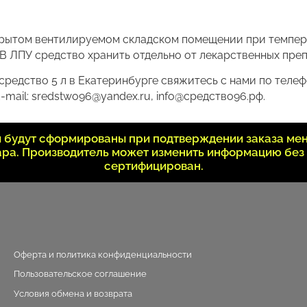
 крытом вентилируемом складском помещении при температ
В ЛПУ средство хранить отдельно от лекарственных препа
едство 5 л в Екатеринбурге свяжитесь с нами по телефо
-mail: sredstwo96@yandex.ru, info@средство96.рф.
ки будут сформированы при подтверждении заказа ме
вара. Производитель может изменить информацию без
сертифицирован.
Оферта и политика конфиденциальности
Пользовательское соглашение
Условия обмена и возврата