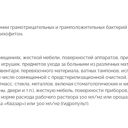
нии грамотрицательных и грамположительных бактерий (
рихофитон,
мещениях, жесткой мебели, поверхностей аппаратов, пр
 игрушек, предметов ухода за больными из различных ма
вентаря, перевязочного материала, ватных тампонов, ис
ом числе совмещенной с предстерилизационной очисткой,
тмасс, стекла, металлов, включая стоматологические и 
ны, двери и т.п.), жесткую мебель, поверхности приборо
 норме расхода рабочего раствора 100 мл/м2 или орош
а «Квазар») или 300 мл/м2 (гидропульт).