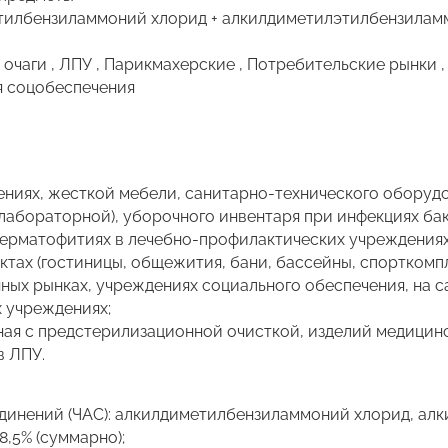
тилбензиламмоний хлорид + алкилдиметилэтилбензилам
очаги , ЛПУ , Парикмахерские , Потребительские рынки ,
я соцобеспечения
ниях, жесткой мебели, санитарно-технического оборудо
 лабораторной), уборочного инвентаря при инфекциях бак
дерматофитиях в лечебно-профилактических учреждениях,
ктах (гостиницы, общежития, бани, бассейны, спорткомп
ых рынках, учреждениях социального обеспечения, на с
х учреждениях;
ная с предстерилизационной очисткой, изделий медицинс
в ЛПУ.
динений (ЧАС): алкилдиметилбензиламмоний хлорид, ал
,5% (суммарно);