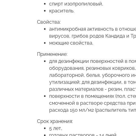
спирт изопропиловый,
краситель.
Свойства:
антимикробная активность в отноше
вирусов, грибов родов Кандида и Т
моющие свойства.
Применение:
для дезинфекции поверхностей в по
оборудования, резиновых ковриков,
лабораторной, белья, уборочного ин
утилизацией; для дезинфекции, в т
различных материалов - резин, плас
поверхности в помещениях (пол, сте
смоченной в растворе средства при
расхода 150 мл/м2 (распылитель тип
Срок хранения:
5 лет,
готовых растворов - 14 дней.