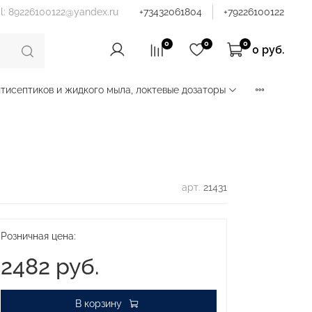
il: 89226100122@yandex.ru
+73432061804
+79226100122
0
0
0
0 руб.
тисептиков и жидкого мыла, локтевые дозаторы
арт.
21431
Розничная цена:
2482 руб.
В корзину