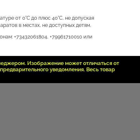
уре от 0°С до плюс 40°С, не допуская
ратов в местах, не доступных детям.
нам: +73432061804, +79961710010 или
неджером. Изображение может отличаться от
 предварительного уведомления. Весь товар