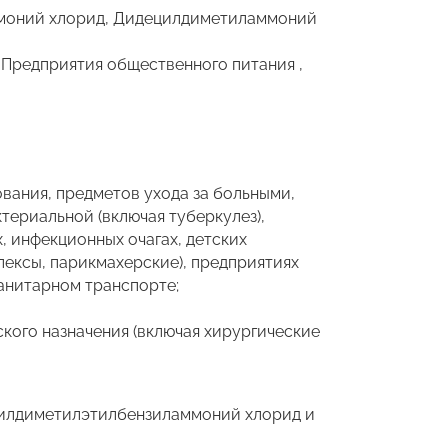
моний хлорид, Дидецилдиметиламмоний
 Предприятия общественного питания ,
вания, предметов ухода за больными,
териальной (включая туберкулез),
 инфекционных очагах, детских
лексы, парикмахерские), предприятиях
анитарном транспорте;
кого назначения (включая хирургические
килдиметилэтилбензиламмоний хлорид и