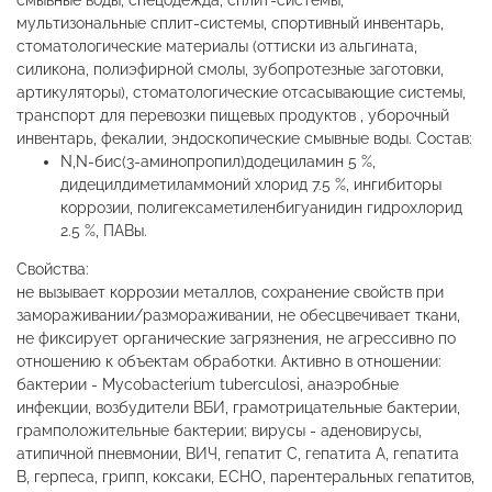
смывные воды, спецодежда, сплит-системы,
мультизональные сплит-системы, спортивный инвентарь,
стоматологические материалы (оттиски из альгината,
силикона, полиэфирной смолы, зубопротезные заготовки,
артикуляторы), стоматологические отсасывающие системы,
транспорт для перевозки пищевых продуктов , уборочный
инвентарь, фекалии, эндоскопические смывные воды. Состав:
N,N-бис(3-аминопропил)додециламин 5 %,
дидецилдиметиламмоний хлорид 7.5 %, ингибиторы
коррозии, полигексаметиленбигуанидин гидрохлорид
2.5 %, ПАВы.
Свойства:
не вызывает коррозии металлов, сохранение свойств при
замораживании/размораживании, не обесцвечивает ткани,
не фиксирует органические загрязнения, не агрессивно по
отношению к объектам обработки. Активно в отношении:
бактерии - Mycobacterium tuberculosi, анаэробныe
инфекции, возбудители ВБИ, грамотрицательные бактерии,
грамположительные бактерии; вирусы - аденовирусы,
атипичной пневмонии, ВИЧ, гепатит С, гепатита А, гепатита
В, герпеса, грипп, коксаки, ECHO, парентеральных гепатитов,