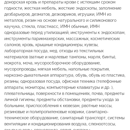
донорская кровь и препараты крови с истекшим сроком
годности, жесткая мебель, жесткие эндоскопы, заполнение
дезбарьеров, дезматов, дезковриков, игрушки, ИМН из
металлов, резин на основе натурального и силиконового
каучука, стекла, пластмасс, ИМН обычные, ИМН
одноразовые перед утилизацией, инструменты к эндоскопам,
инструменты парикмахерских, массажных, косметических
салонов, кровь, крышные кондиционеры, кувезы,
лабораторная посуда, мед. отходы из текстильных
материалов (ватные и марлевые тампоны, марля, бинты),
мокрота, моча, мусоросборочное оборудование,
мусоропроводы, мягкая мебель, напольные покрытия,
наркозно-дыхательная аппаратура, обувь, обувь из пластика,
резины, одноразовая посуда, офисная техника (телефонные
аппараты, мониторы, компьютерные клавиатуры и др. ),
плевательницы, поверхности в помещениях, почва, предметы
личной гигиены, предметы обстановки, предметы ухода за
больными, приспособления к кювезам, рвотные массы,
резиновые и полипропиленовые коврики, санитарно-
техническое оборудование, санитарный транспорт, системы
вентиляции и кондиционирования воздуха, слюноотсосы,