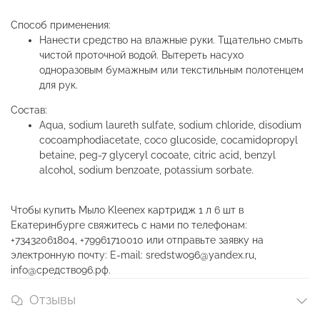
Способ применения:
Нанести средство на влажные руки. Тщательно смыть
чистой проточной водой. Вытереть насухо
одноразовым бумажным или текстильным полотенцем
для рук.
Состав:
Aqua, sodium laureth sulfate, sodium chloride, disodium
cocoamphodiacetate, coco glucoside, cocamidopropyl
betaine, peg-7 glyceryl cocoate, citric acid, benzyl
alcohol, sodium benzoate, potassium sorbate.
Чтобы купить Мыло Kleenex картридж 1 л 6 шт в
Екатеринбурге свяжитесь с нами по телефонам:
+73432061804, +79961710010 или отправьте заявку на
электронную почту: E-mail: sredstwo96@yandex.ru,
info@средство96.рф.
Отзывы