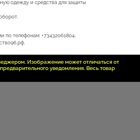
тную одежду и средства для защиты
аоборот.
и по телефонам: +73432061804,
ство96.рф.
неджером. Изображение может отличаться от
 предварительного уведомления. Весь товар