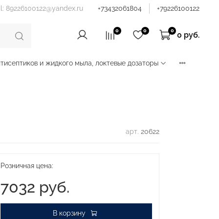
il: 89226100122@yandex.ru
+73432061804
+79226100122
0
0
0
0 руб.
тисептиков и жидкого мыла, локтевые дозаторы
арт.
20622
Розничная цена:
7032 руб.
В корзину