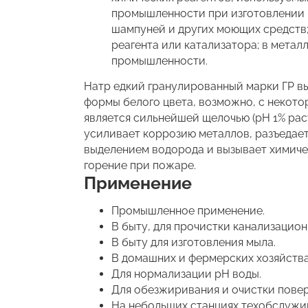
промышленности при изготовлении 
шампуней и других моющих средств;
реагента или катализатора; в метал
промышленности.
Натр едкий гранулированный марки ГР в
формы белого цвета, возможно, с некото
является сильнейшей щелочью (pH 1% раств
усиливает коррозию металлов, разъедае
выделением водорода и вызывает химиче
горение при пожаре.
Применение
Промышленное применение.
В быту, для прочистки канализацион
В быту для изготовления мыла.
В домашних и фермерских хозяйства
Для нормализации pH воды.
Для обезжиривания и очистки повер
На небольших станциях техобслужив