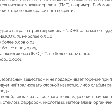
х технических моющих средств (ТМС), например, Лабомид
ения старого лакокрасочного покрытия.
кого натра, натрия гидроксида) (NaOH), %, не менее - 99,
a2CO3), %, не более 0,5 1,0
 более 0,005 0,01
е более 0,005 0,005
 оксид железа (F2O3), %, не более 0,002 0,004
0001 0,0001
безопасным веществом и не поддерживает горение при 
едует нейтрализовать хлорной известью, либо слабым ра
воды.
 водой, так как из-за сильного тепловыделения возможн
и, стеклом, фарфором, кислотами, материалами органиче