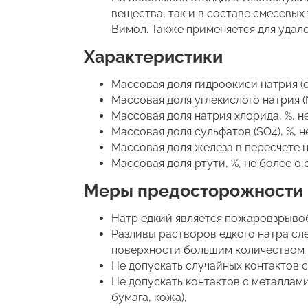
вещества, так и в составе смесевы
Вимол. Также применяется для удал
Характеристики
Массовая доля гидроокиси натрия (ед
Массовая доля углекислого натрия (N
Массовая доля натрия хлорида, %, не
Массовая доля сульфатов (SO4), %, н
Массовая доля железа в пересчете на
Массовая доля ртути, %, не более 0,
Меры предосторожности
Натр едкий является пожаровзрыво
Разливы растворов едкого натра сл
поверхности большим количеством 
Не допускать случайных контактов с
Не допускать контактов с металлам
бумага, кожа).