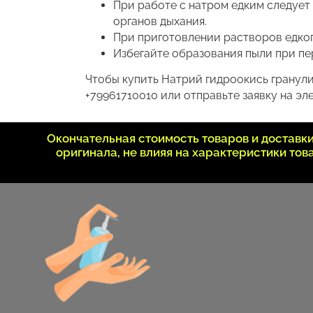
При работе с натром едким следует
органов дыхания.
При приготовлении растворов едкого
Избегайте образования пыли при пе
Чтобы купить Натрий гидроокись гранули
+79961710010 или отправьте заявку на эле
Окончательная стоимость товаров и достав
оригинала, не влияя на характеристики то