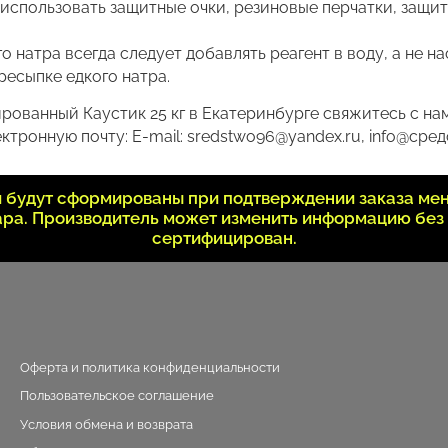
 использовать защитные очки, резиновые перчатки, защи
 натра всегда следует добавлять реагент в воду, а не н
ресыпке едкого натра.
рованный Каустик 25 кг в Екатеринбурге свяжитесь с нам
ктронную почту: E-mail: sredstwo96@yandex.ru, info@сред
ки будут сформированы при подтверждении заказа ме
вара. Производитель может изменить информацию без
сертифицирован.
Оферта и политика конфиденциальности
Пользовательское соглашение
Условия обмена и возврата