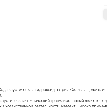
Сода каустическая, гидроксид натрия. Сильная щелочь, и
.
а каустическая) технический гранулированный является 
х в хозяйственной деятельности. Реагент широко приме