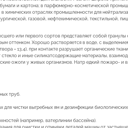
бумаги и картона; в парфюмерно-косметической промыш
 в химических отраслях промышленности для нейтрализа
лургической, газовой, нефтехимической, текстильной, пи
ысшего или первого сортов представляет собой гранулы
рым оттенком. Хорошо растворяется в воде, с выделение
ора = 13,4), при контакте разрушает органические ткани 
т стекло и иные силикатсодержащие материалы, взаимод
ские ожоги у живых организмов. Натр едкий пожаро- и 
ных труб.
х для чистки выгребных ям и дезинфекции биологических
хностей (например, ватерлинии бассейна).
ания для очистки и отмывки деталей машин от застывшей