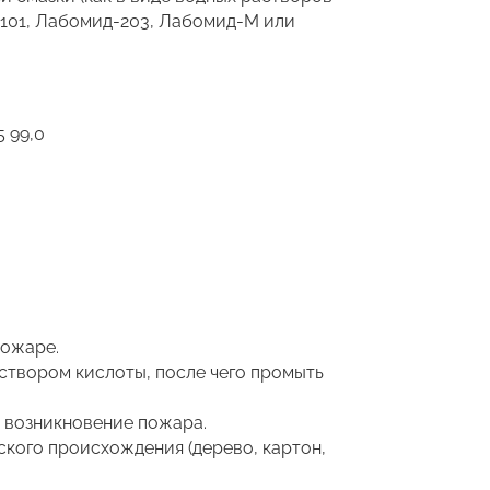
-101, Лабомид-203, Лабомид-М или
5 99,0
пожаре.
створом кислоты, после чего промыть
о возникновение пожара.
ского происхождения (дерево, картон,