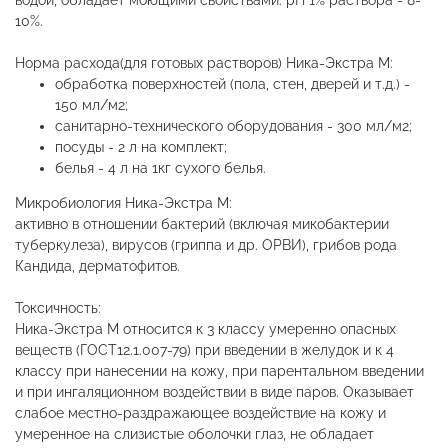
водой, обладает моющими свойствами. рН 1% раствора - 8-
10%.
Норма расхода(для готовых растворов) Ника-Экстра М:
обработка поверхностей (пола, стен, дверей и т.д.) -
150 мл/м2;
санитарно-технического оборудования - 300 мл/м2;
посуды - 2 л на комплект;
белья - 4 л на 1кг сухого белья.
Микробиология Ника-Экстра М:
активно в отношении бактерий (включая микобактерии
туберкулеза), вирусов (гриппа и др. ОРВИ), грибов рода
Кандида, дерматофитов.
Токсичность:
Ника-Экстра М относится к 3 классу умеренно опасных
веществ (ГОСТ12.1.007-79) при введении в желудок и к 4
классу при нанесении на кожу, при парентальном введении
и при ингаляционном воздействии в виде паров. Оказывает
слабое местно-раздражающее воздействие на кожу и
умеренное на слизистые оболочки глаз, не обладает