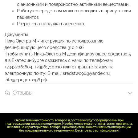
с анионными и поверхностно-активными веществами.
Работу со средством можно проводить в присутствии
пациентов.
Разрешена продажа населению.
Документы
Ника Экстра М - инструкция по использованию
дезинфицирующего средства
310,2 кб
Чтобы купить Ника-Экстра М дезинфицирующее средство 5
л в Екатеринбурге свяжитесь с нами по телефонам:
+73432061804, +79961710010 или отправьте заявку на
электронную почту: E-mail: sredstwo96@yandex.ru,
info@средство96.рф.
Отзывы
Окончательная стоимость товаров и доставки будут сформированы при
подтверждении заказа менеджером. Изображение может отличаться от оригинала,
не влияя на характеристики товара. Производитель может изменить информацию
без предварительного уведомления. Весь товар сертифицирован.