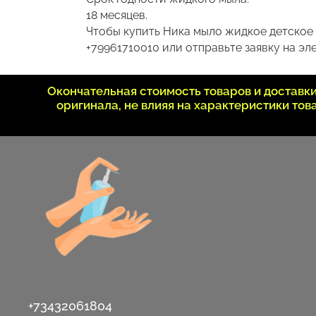
18 месяцев.
Чтобы купить Ника мыло жидкое детское 
+79961710010 или отправьте заявку на эле
Окончательная стоимость товаров и достав
оригинала, не влияя на характеристики то
+73432061804