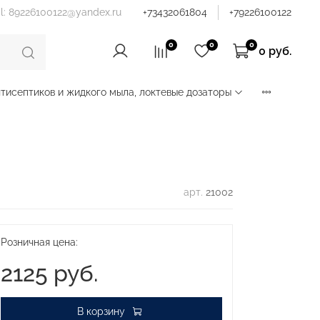
il: 89226100122@yandex.ru
+73432061804
+79226100122
0
0
0
0 руб.
тисептиков и жидкого мыла, локтевые дозаторы
арт.
21002
Розничная цена:
2125 руб.
В корзину