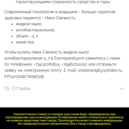
гарантирующими сохранность средства и тары.
Современный технологии в медицине - больше гарантий
здоровья пациента - Ника-Свежесть:
жидкое мыло,
антибактериальное,
объем - 5 л,
канистра.
Чтобы купить Ника-Свежесть жидкое мыло
антибактериальное 5 л в Екатеринбурге свяжитесь с нами
по телефонам: +73432061804, +79961710010 или отправьте
заявку на электронную почту: E-mail: sredstwo96@yandex.ru,
info@средство96.рф.
Отзывы
Окончательная стоимость товаров и доставки будут сформированы при
подтверждении заказа менеджером. Изображение может отличаться от оригинала,
не влияя на характеристики товара. Производитель может изменить информацию
без предварительного уведомления. Весь товар сертифицирован.