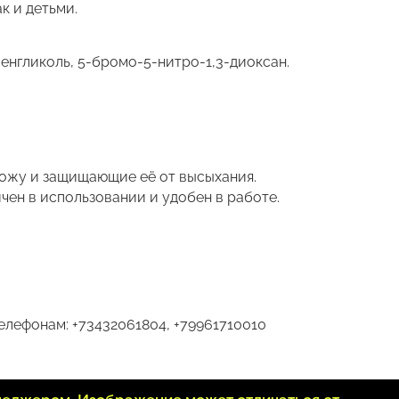
к и детьми.
енгликоль, 5-бромо-5-нитро-1,3-диоксан.
ожу и защищающие её от высыхания.
чен в использовании и удобен в работе.
телефонам: +73432061804, +79961710010