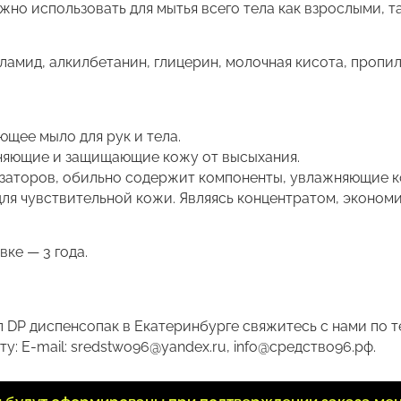
но использовать для мытья всего тела как взрослыми, та
амид, алкилбетанин, глицерин, молочная кисота, пропил
щее мыло для рук и тела.
жняющие и защищающие кожу от высыхания.
изаторов, обильно содержит компоненты, увлажняющие к
ля чувствительной кожи. Являясь концентратом, экономи
ке — 3 года.
1л DP диспенсопак в Екатеринбурге свяжитесь с нами по 
у: E-mail: sredstwo96@yandex.ru, info@средство96.рф.