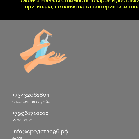
Окончательная стоимость товаров и достав
оригинала, не влияя на характеристики то
+73432061804
справочная служба
+79961710010
WhatsApp
info@средство96.рф
e-mail