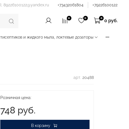
il: 89226100122@yandex.ru
+73432061804
+79226100122
0
0
0
0 руб.
тисептиков и жидкого мыла, локтевые дозаторы
арт.
20488
Розничная цена:
748 руб.
В корзину