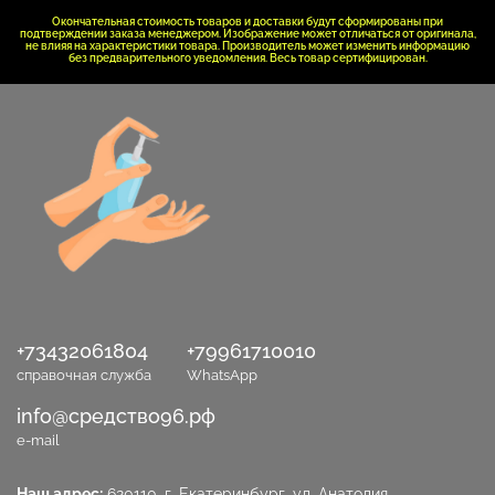
Окончательная стоимость товаров и доставки будут сформированы при
подтверждении заказа менеджером. Изображение может отличаться от оригинала,
не влияя на характеристики товара. Производитель может изменить информацию
без предварительного уведомления. Весь товар сертифицирован.
+73432061804
+79961710010
справочная служба
WhatsApp
info@средство96.рф
e-mail
Наш адрес:
620110, г. Екатеринбург, ул. Анатолия