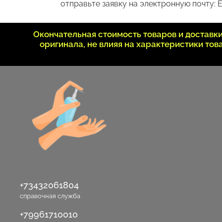
отправьте заявку на электронную почту: E
Окончательная стоимость товаров и достав
оригинала, не влияя на характеристики то
+73432061804
справочная служба
+79961710010