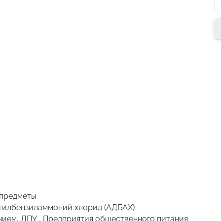
 предметы
тилбензиламмоний хлорид (АДБАХ)
нием, ЛПУ , Предприятия общественного питания