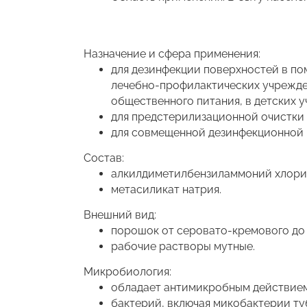
Назначение и сфера применения:
для дезинфекции поверхностей в по
лечебно-профилактических учрежден
общественного питания, в детских 
для предстерилизационной очистки 
для совмещенной дезинфекционной 
Состав:
алкилдиметилбензиламмоний хлори
метасиликат натрия.
Внешний вид:
порошок от серовато-кремового до б
рабочие растворы мутные.
Микробиология:
обладает антимикробным действием
бактерий, включая микобактерии ту