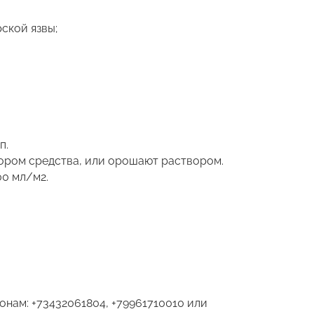
ской язвы;
п.
вором средства, или орошают раствором.
0 мл/м2.
онам: +73432061804, +79961710010 или