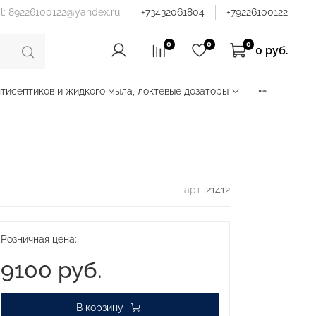
il: 89226100122@yandex.ru
+73432061804
+79226100122
0
0
0
0 руб.
тисептиков и жидкого мыла, локтевые дозаторы
арт.
21412
Розничная цена:
9100 руб.
В корзину