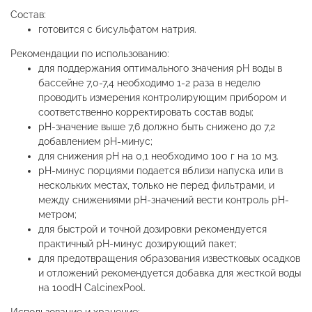
Состав:
готовится с бисульфатом натрия.
Рекомендации по использованию:
для поддержания оптимального значения рН воды в
бассейне 7,0-7,4 необходимо 1-2 раза в неделю
проводить измерения контролирующим прибором и
соответственно корректировать состав воды;
рН-значение выше 7,6 должно быть снижено до 7,2
добавлением рН-минус;
для снижения рН на 0,1 необходимо 100 г на 10 м3.
рН-минус порциями подается вблизи напуска или в
нескольких местах, только не перед фильтрами, и
между снижениями рН-значений вести контроль рН-
метром;
для быстрой и точной дозировки рекомендуется
практичный рН-минус дозирующий пакет;
для предотвращения образования известковых осадков
и отложений рекомендуется добавка для жесткой воды
на 10оdН CalcinexPool.