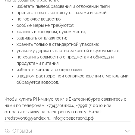
Использование и хранение:
избегать пылеобразования и отложений пыли;
препятствовать контакту с глазами и кожей;
не горючее вещество;
особые меры не требуются;
хранить в холодном, сухом месте;
защищать от влажности;
хранить только в стандартной упаковке;
упаковку держать плотно закрытой в сухом месте;
не хранить совместно с предметами обихода и
продуктами питания;
избегать контакта со щелочами;
в водном растворе при соприкосновении с металлами
образуется водород.
Чтобы купить РН-минус 35 кг в Екатеринбурге свяжитесь с
нами по телефонам: +73432061804, +79961710010 или
отправьте заявку на электронную почту: E-mail:
sredstwo96@yandex.ru, info@средство96.рф.
Отзывы