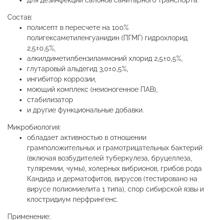
для дезинфекции салонов санитарного транспорта.
Состав:
полисепт в пересчете на 100%
полигексаметиленгуанидин (ПГМГ) гидрохлорид
2,5±0,5%,
алкилдиметилбензиламмоний хлорид 2,5±0,5%,
глутаровый альдегид 3,0±0,5%,
ингибитор коррозии,
моющий комплекс (неионогенное ПАВ),
стабилизатор
и другие функциональные добавки.
Микробиология:
обладает активностью в отношении
грамположительных и грамотрицательных бактерий
(включая возбудителей туберкулеза, бруцеллеза,
туляремии, чумы), холерных вибрионов, грибов рода
Кандида и дерматофитов, вирусов (тестировано на
вирусе полиомиелита 1 типа), спор сибирской язвы и
клостридиум перфрингенс.
Применение: