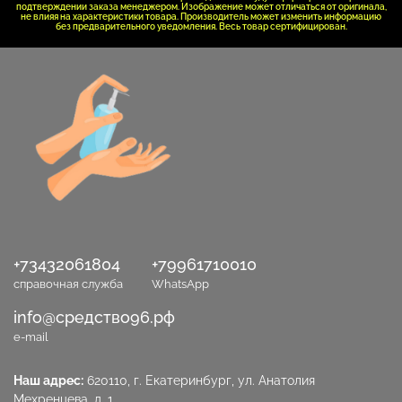
подтверждении заказа менеджером. Изображение может отличаться от оригинала,
не влияя на характеристики товара. Производитель может изменить информацию
без предварительного уведомления. Весь товар сертифицирован.
+73432061804
+79961710010
справочная служба
WhatsApp
info@средство96.рф
e-mail
Наш адрес:
620110, г. Екатеринбург, ул. Анатолия
Мехренцева, д. 1.