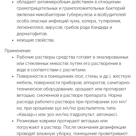
обладает антимикробным действием в отношении
грамотрицательных и грамположительных бактерий
(включая микобактерии туберкулеза и возбудителей
особо опасных инфекций чума, холера, туляремия,
легионеллез), вирусов, грибов рода Кандида и
дерматофитов.
моющие свойства.
Применение:
Рабочие растворы средства готовят в эмалированных
или стеклянных емкостях путем его растворения в
воде в соответствии с расчетами.
Поверхности в помещениях (пол, стены, и др.), жесткую
мебель, поверхности приборов, аппаратов, санитарно-
техническое оборудование, орошают или протирают
ветошью, смоченной в растворе препарата. Норма
расхода рабочего раствора при протирании 100 мл/
м2, при орошении 150 мл/м2 (распылитель типа
«Квазар») или 300 мл/м2 (гидропульт, автомакс).
Резиновые коврики протирают ветошью или
погружают в раствор. После окончания дезинфекции
проводят влажную уборку, помещение проветривают.