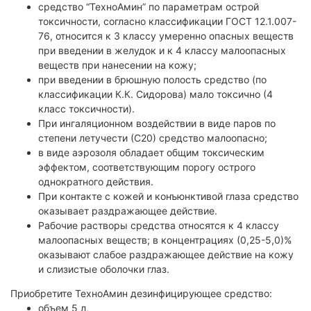
средство “ТехноАмин” по параметрам острой
токсичности, согласно классификации ГОСТ 12.1.007-
76, относится к 3 классу умеренно опасных веществ
при введении в желудок и к 4 классу малоопасных
веществ при нанесении на кожу;
при введении в брюшную полость средство (по
классификации К.К. Сидорова) мало токсично (4
класс токсичности).
При ингаляционном воздействии в виде паров по
степени летучести (С20) средство малоопасно;
в виде аэрозоля обладает общим токсическим
эффектом, соответствующим порогу острого
однократного действия.
При контакте с кожей и конъюнктивой глаза средство
оказывает раздражающее действие.
Рабочие растворы средства относятся к 4 классу
малоопасных веществ; в концентрациях (0,25-5,0)%
оказывают слабое раздражающее действие на кожу
и слизистые оболочки глаз.
Приобретите ТехноАмин дезинфицирующее средство:
объем 5 л,