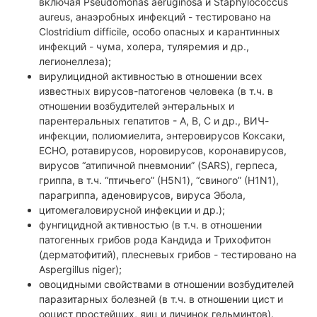
включая Pseudomonas aeruginosa и Staphylococcus
aureus, анаэробных инфекций - тестировано на
Clostridium difficile, особо опасных и карантинных
инфекций - чума, холера, туляремия и др.,
легионеллеза);
вирулицидной активностью в отношении всех
известных вирусов-патогенов человека (в т.ч. в
отношении возбудителей энтеральных и
парентеральных гепатитов - А, В, С и др., ВИЧ-
инфекции, полиомиелита, энтеровирусов Коксаки,
ЕСНО, ротавирусов, норовирусов, коронавирусов,
вирусов “атипичной пневмонии” (SARS), герпеса,
гриппа, в т.ч. “птичьего” (Н5N1), “свиного” (Н1N1),
парагриппа, аденовирусов, вируса Эбола,
цитомегаловирусной инфекции и др.);
фунгицидной активностью (в т.ч. в отношении
патогенных грибов рода Кандида и Трихофитон
(дерматофитий), плесневых грибов - тестировано на
Aspergillus niger);
овоцидными свойствами в отношении возбудителей
паразитарных болезней (в т.ч. в отношении цист и
ооцист простейших, яиц и личинок гельминтов).