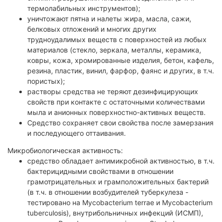
термолабильных инструментов);
уничтожают пятна и налеты жира, масла, сажи,
белковых отложений и многих других
трудноудалимых веществ с поверхностей из любых
материалов (стекло, зеркала, металлы, керамика,
ковры, кожа, хромированные изделия, бетон, кафель,
резина, пластик, винил, фарфор, фаянс и других, в т.ч.
пористых);
растворы средства не теряют дезинфицирующих
свойств при контакте с остаточными количествами
мыла и анионных поверхностно-активных веществ.
Средство сохраняет свои свойства после замерзания
и последующего оттаивания.
Микробиологическая активность:
средство обладает антимикробной активностью, в т.ч.
бактерицидными свойствами в отношении
грамотрицательных и грамположительных бактерий
(в т.ч. в отношении возбудителей туберкулеза -
тестировано на Mycobacterium terrae и Mycobacterium
tuberculosis), внутрибольничных инфекций (ИСМП),