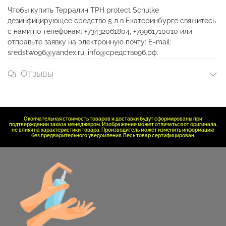
Чтобы купить Терралин ТРН protect Schulke
дезинфицирующее средство 5 л в Екатеринбурге свяжитесь
с нами по телефонам: +73432061804, +79961710010 или
отправьте заявку на электронную почту: E-mail:
sredstwo96@yandex.ru, info@средство96.рф.
Отзывы
Окончательная стоимость товаров и доставки будут сформированы при
подтверждении заказа менеджером. Изображение может отличаться от оригинала,
не влияя на характеристики товара. Производитель может изменить информацию
без предварительного уведомления. Весь товар сертифицирован.