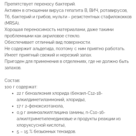
Препятствует переносу бактерий.
Активен в отношении вируса гепатита В, ВИЧ, ротавирусов,
Тб, бактерий и грибов, мульти - резистентных стафилококков
(MRSA).
Хорошая переносимость материалами, даже такими
проблемными как акриловое стекло.
Обеспечивает отличный вид поверхности.
Не содержит альдегида, поэтому с ним приятно работать.
Имеет приятный свежий и нерезкий запах.
Пригоден для применения в отделениях, где не должно быть
запахов.
Состав:
100 г содержат:
22 г бензалкония хлорида (бензил-С12-18-
алкилдиметиламмоний, хлориды),
17 г 2-феноксиэтанола,
0,9 г аминоалкилглицина (амины, n-С10-16-
алкилтриметиленединовые и продукты реакции из
хлоруксусной кислоты),
5 – 15 % безыонных тензидов.