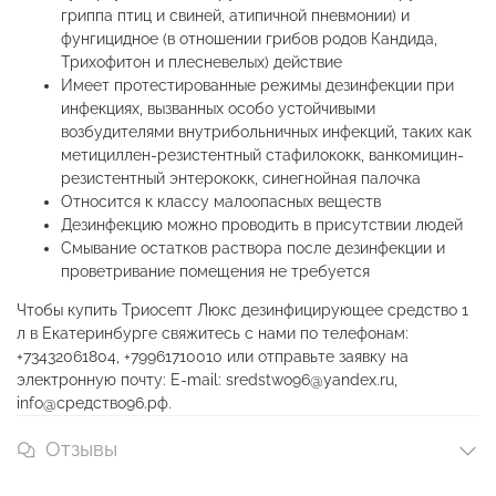
гриппа птиц и свиней, атипичной пневмонии) и
фунгицидное (в отношении грибов родов Кандида,
Трихофитон и плесневелых) действие
Имеет протестированные режимы дезинфекции при
инфекциях, вызванных особо устойчивыми
возбудителями внутрибольничных инфекций, таких как
метициллен-резистентный стафилококк, ванкомицин-
резистентный энтерококк, синегнойная палочка
Относится к классу малоопасных веществ
Дезинфекцию можно проводить в присутствии людей
Смывание остатков раствора после дезинфекции и
проветривание помещения не требуется
Чтобы купить Триосепт Люкс дезинфицирующее средство 1
л в Екатеринбурге свяжитесь с нами по телефонам:
+73432061804, +79961710010 или отправьте заявку на
электронную почту: E-mail: sredstwo96@yandex.ru,
info@средство96.рф.
Отзывы