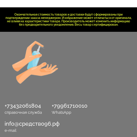
Окончательная стоимость товаров и доставки будут сформированы при
подтверждении заказа менеджером. Изображение может отличаться от оригинала,
не влияя на характеристики товара. Производитель может изменить информацию
без предварительного уведомления. Весь товар сертифицирован.
+73432061804
+79961710010
справочная служба
WhatsApp
info@средство96.рф
e-mail