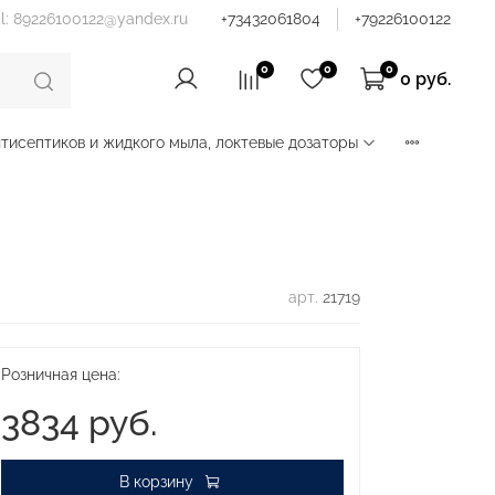
il: 89226100122@yandex.ru
+73432061804
+79226100122
0
0
0
0 руб.
тисептиков и жидкого мыла, локтевые дозаторы
арт.
21719
Розничная цена:
3834 руб.
В корзину