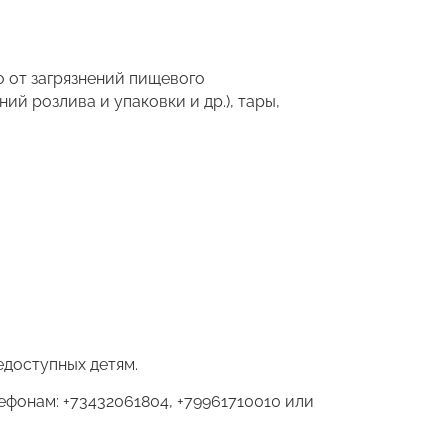
 от загрязнений пищевого
й розлива и упаковки и др.), тары,
едоступных детям.
ефонам: +73432061804, +79961710010 или