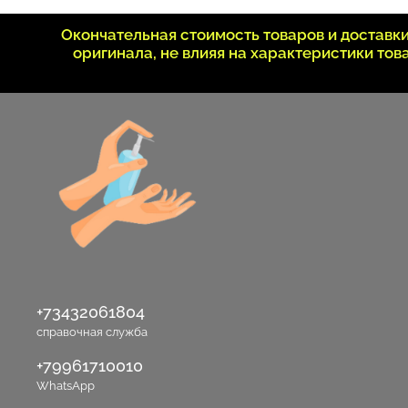
Окончательная стоимость товаров и достав
оригинала, не влияя на характеристики то
+73432061804
справочная служба
+79961710010
WhatsApp