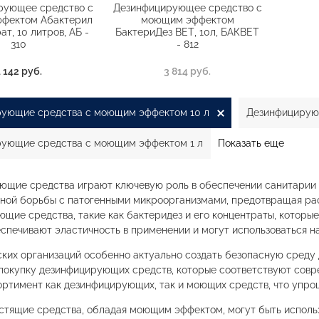
рующее средство с
Дезинфицирующее средство с
фектом Абактерил
моющим эффектом
ат, 10 литров, АБ -
БактериДез ВЕТ, 10л, БАКВЕТ
310
- 812
4 142 руб.
3 814 руб.
ующие средства с моющим эффектом 10 л
Дезинфицирую
ующие средства с моющим эффектом 1 л
Показать еще
щие средства играют ключевую роль в обеспечении санитарии и
ной борьбы с патогенными микроорганизмами, предотвращая ра
щие средства, такие как бактеридез и его концентраты, которые 
спечивают эластичность в применении и могут использоваться на
ких организаций особенно актуально создать безопасную среду 
покупку дезинфицирующих средств, которые соответствуют сов
ртимент как дезинфицирующих, так и моющих средств, что упрощ
тящие средства, обладая моющим эффектом, могут быть исполь