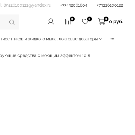
il: 89226100122@yandex.ru
+73432061804
+79226100122
0
0
0
0 руб.
тисептиков и жидкого мыла, локтевые дозаторы
рующие средства с моющим эффектом 10 л