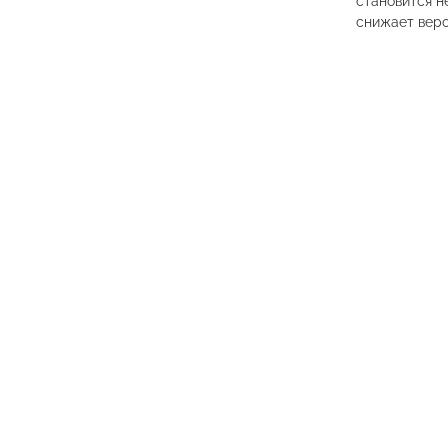
становится н
снижает веро