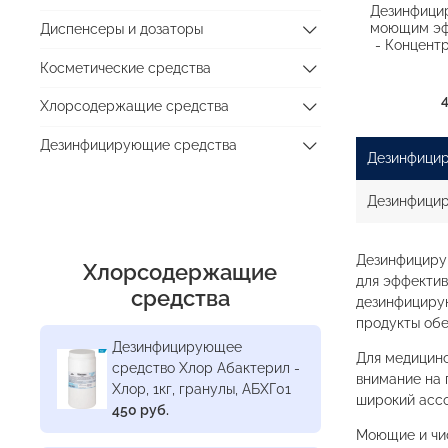
Дезинфици
моющим эф
Диспенсеры и дозаторы
- Концентр
Косметические средства
Хлорсодержащие средства
Дезинфицирующие средства
Дезинфицир
Дезинфицир
Дезинфицирую
Хлорсодержащие
для эффектив
средства
дезинфицирую
продукты обе
Дезинфицирующее
Для медицинс
средство Хлор Абактерил -
внимание на 
Хлор, 1кг, гранулы, АБХГ01
широкий ассо
450 руб.
Моющие и чис