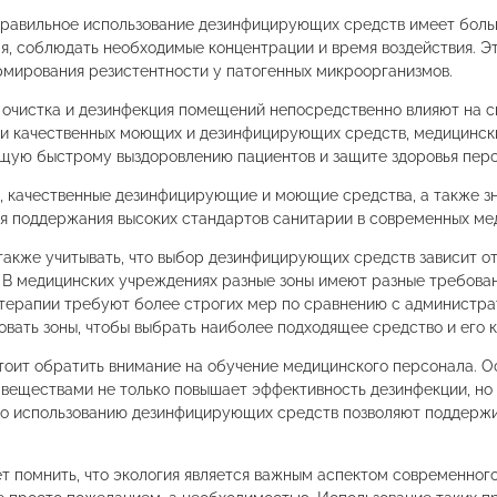
правильное использование дезинфицирующих средств имеет боль
я, соблюдать необходимые концентрации и время воздействия. 
мирования резистентности у патогенных микроорганизмов.
очистка и дезинфекция помещений непосредственно влияют на с
и качественных моющих и дезинфицирующих средств, медицинск
щую быстрому выздоровлению пациентов и защите здоровья перс
, качественные дезинфицирующие и моющие средства, а также зн
я поддержания высоких стандартов санитарии в современных мед
акже учитывать, что выбор дезинфицирующих средств зависит о
 В медицинских учреждениях разные зоны имеют разные требован
терапии требуют более строгих мер по сравнению с администр
вать зоны, чтобы выбрать наиболее подходящее средство и его 
стоит обратить внимание на обучение медицинского персонала. 
веществами не только повышает эффективность дезинфекции, но 
о использованию дезинфицирующих средств позволя­ют поддержи
т помнить, что экология является важным аспектом современного