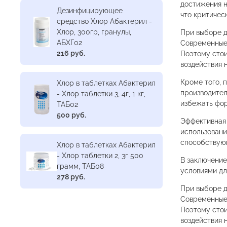
достижения н
Дезинфицирующее
что критичес
средство Хлор Абактерил -
Хлор, 300гр, гранулы,
При выборе д
АБХГ02
Современные 
216 руб.
Поэтому стои
воздействия 
Кроме того, 
Хлор в таблетках Абактерил
производител
- Хлор таблетки 3, 4г, 1 кг,
избежать фор
ТАБ02
500 руб.
Эффективная 
использовани
способствую
Хлор в таблетках Абактерил
- Хлор таблетки 2, 3г 500
В заключение
грамм, ТАБ08
условиями дл
278 руб.
При выборе д
Современные 
Поэтому стои
воздействия 