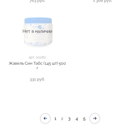
763 руб.
1 306 руб.
Нет в наличии
арт.
20282
Жавель Син Табс (145 шт) 500
г
331 руб.
1
2
3
4
5